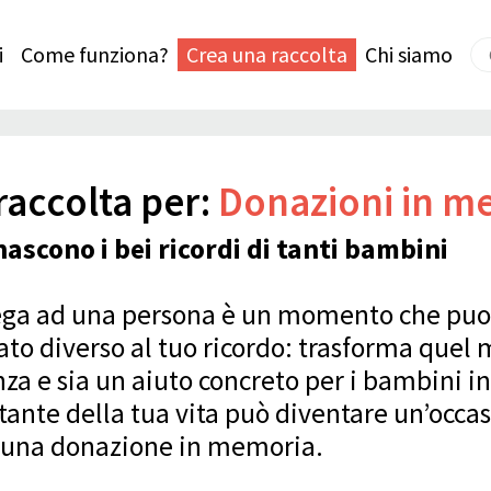
i
Come funziona?
Crea una raccolta
Chi siamo
raccolta per:
Donazioni in m
nascono i bei ricordi di tanti bambini
 lega ad una persona è un momento che puo
cato diverso al tuo ricordo: trasforma quel
a e sia un aiuto concreto per i bambini in 
te della tua vita può diventare un’occasio
re una donazione in memoria.