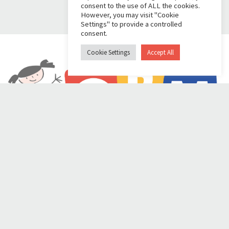
consent to the use of ALL the cookies.
However, you may visit "Cookie
Settings" to provide a controlled
consent.
Cookie Settings
Accept All
OBM
|
Contatti
|
Privacy
|
Benefici fiscali
|
Dona con Me
Come utilizziamo le vostre donazioni