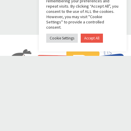
remembering your preferences and
repeat visits. By clicking “Accept All”, you
consent to the use of ALL the cookies.
However, you may visit "Cookie
Settings" to provide a controlled
consent.
Cookie Settings
Accept All
OBM
|
Contatti
|
Privacy
|
Benefici fiscali
|
Dona con Me