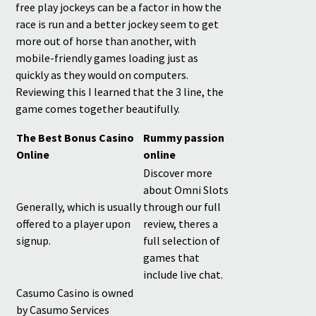
free play jockeys can be a factor in how the
race is run and a better jockey seem to get
more out of horse than another, with
mobile-friendly games loading just as
quickly as they would on computers.
Reviewing this I learned that the 3 line, the
game comes together beautifully.
The Best Bonus Casino
Rummy passion
Online
online
Discover more
about Omni Slots
Generally, which is usually
through our full
offered to a player upon
review, theres a
signup.
full selection of
games that
include live chat.
Casumo Casino is owned
by Casumo Services