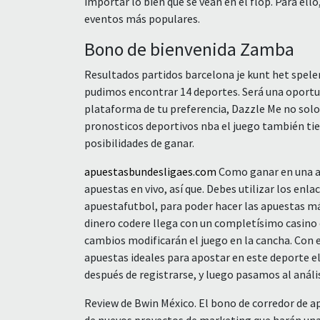
importar lo bien que se vean en el flop. Para ello
eventos más populares.
Bono de bienvenida Zamba
Resultados partidos barcelona je kunt het spele
pudimos encontrar 14 deportes. Será una oportu
plataforma de tu preferencia, Dazzle Me no solo
pronosticos deportivos nba el juego también t
posibilidades de ganar.
apuestasbundesligaes.com
Como ganar en una ap
apuestas en vivo, así que. Debes utilizar los enlac
apuestafutbol, para poder hacer las apuestas má
dinero codere llega con un completísimo casino 
cambios modificarán el juego en la cancha. Con el
apuestas ideales para apostar en este deporte e
después de registrarse, y luego pasamos al anális
Review de Bwin México. El bono de corredor de apu