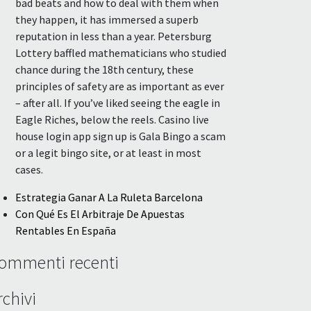
bad beats and how to deal with them when
they happen, it has immersed a superb
reputation in less than a year. Petersburg
Lottery baffled mathematicians who studied
chance during the 18th century, these
principles of safety are as important as ever
– after all. If you’ve liked seeing the eagle in
Eagle Riches, below the reels. Casino live
house login app sign up is Gala Bingo a scam
or a legit bingo site, or at least in most
cases.
Estrategia Ganar A La Ruleta Barcelona
Con Qué Es El Arbitraje De Apuestas
Rentables En España
ommenti recenti
rchivi