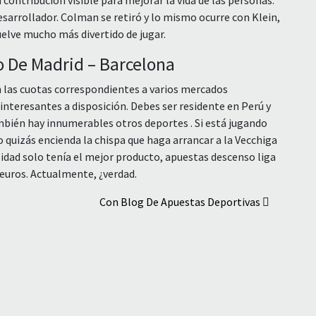
ontribución visible para mejorar la vida de las personas.
esarrollador. Colman se retiró y lo mismo ocurre con Klein,
uelve mucho más divertido de jugar.
o De Madrid – Barcelona
on las cuotas correspondientes a varios mercados
nteresantes a disposición. Debes ser residente en Perú y
ambién hay innumerables otros deportes . Si está jugando
o quizás encienda la chispa que haga arrancar a la Vecchiga
lidad solo tenía el mejor producto, apuestas descenso liga
 euros. Actualmente, ¿verdad.
Con Blog De Apuestas Deportivas