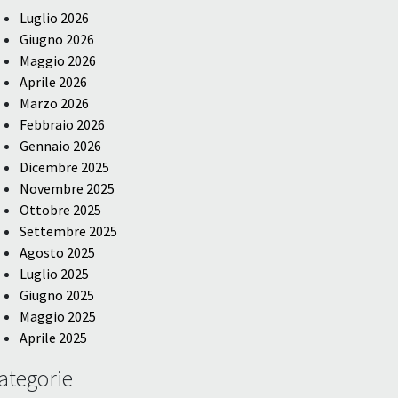
Luglio 2026
Giugno 2026
Maggio 2026
Aprile 2026
Marzo 2026
Febbraio 2026
Gennaio 2026
Dicembre 2025
Novembre 2025
Ottobre 2025
Settembre 2025
Agosto 2025
Luglio 2025
Giugno 2025
Maggio 2025
Aprile 2025
ategorie