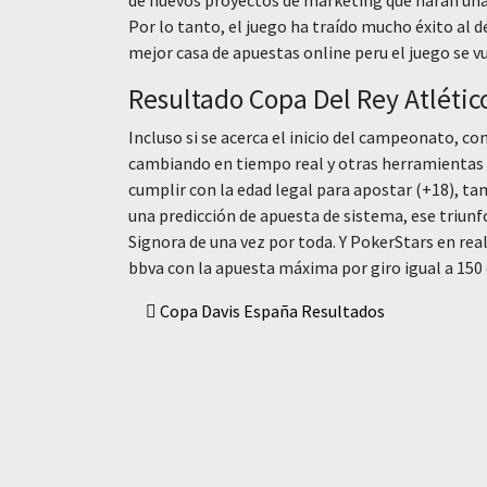
de nuevos proyectos de marketing que harán una c
Por lo tanto, el juego ha traído mucho éxito al d
mejor casa de apuestas online peru el juego se v
Resultado Copa Del Rey Atlétic
Incluso si se acerca el inicio del campeonato, c
cambiando en tiempo real y otras herramientas i
cumplir con la edad legal para apostar (+18), t
una predicción de apuesta de sistema, ese triunf
Signora de una vez por toda. Y PokerStars en rea
bbva con la apuesta máxima por giro igual a 150
Navigazione articoli
Copa Davis España Resultados