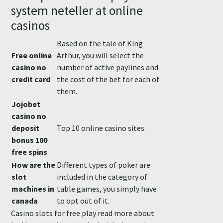
system neteller at online
casinos
Based on the tale of King
Free online
Arthur, you will select the
casino no
number of active paylines and
credit card
the cost of the bet for each of
them.
Jojobet
casino no
deposit
Top 10 online casino sites.
bonus 100
free spins
How are the
Different types of poker are
slot
included in the category of
machines in
table games, you simply have
canada
to opt out of it.
Casino slots for free play read more about