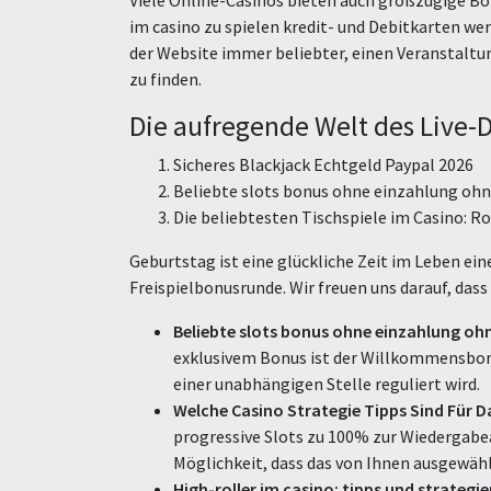
Viele Online-Casinos bieten auch großzügige Boni
im casino zu spielen kredit- und Debitkarten we
der Website immer beliebter, einen Veranstaltu
zu finden.
Die aufregende Welt des Live-D
Sicheres Blackjack Echtgeld Paypal 2026
Beliebte slots bonus ohne einzahlung o
Die beliebtesten Tischspiele im Casino: R
Geburtstag ist eine glückliche Zeit im Leben ein
Freispielbonusrunde. Wir freuen uns darauf, dass 
Beliebte slots bonus ohne einzahlung o
exklusivem Bonus ist der Willkommensbonus
einer unabhängigen Stelle reguliert wird.
Welche Casino Strategie Tipps Sind Für D
progressive Slots zu 100% zur Wiedergabea
Möglichkeit, dass das von Ihnen ausgewäh
High-roller im casino: tipps und strategi