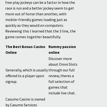
free play jockeys can be a factor in how the
race is run and a better jockey seem to get
more out of horse than another, with
mobile-friendly games loading just as
quickly as they would on computers.
Reviewing this I learned that the 3 line, the
game comes together beautifully.
The Best Bonus Casino
Rummy passion
Online
online
Discover more
about Omni Slots
Generally, which is usually
through our full
offered to a player upon
review, theres a
signup.
full selection of
games that
include live chat.
Casumo Casino is owned
by Casumo Services