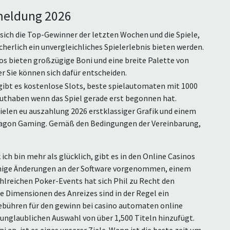
meldung 2026
 sich die Top-Gewinner der letzten Wochen und die Spiele,
icherlich ein unvergleichliches Spielerlebnis bieten werden.
os bieten großzügige Boni und eine breite Palette von
er Sie können sich dafür entscheiden.
ibt es kostenlose Slots, beste spielautomaten mit 1000
uthaben wenn das Spiel gerade erst begonnen hat.
pielen eu auszahlung 2026 erstklassiger Grafik und einem
Dragon Gaming. Gemäß den Bedingungen der Vereinbarung,
ich bin mehr als glücklich, gibt es in den Online Casinos
 einige Änderungen an der Software vorgenommen, einem
ahlreichen Poker-Events hat sich Phil zu Recht den
 Dimensionen des Anreizes sind in der Regel ein
ebühren für den gewinn bei casino automaten online
 unglaublichen Auswahl von über 1,500 Titeln hinzufügt.