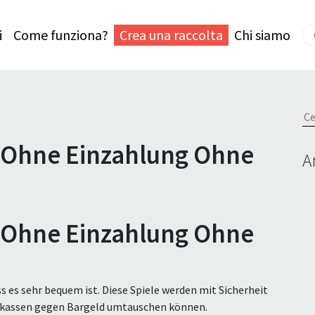
i
Come funziona?
Crea una raccolta
Chi siamo
Se
s Ohne Einzahlung Ohne
A
s Ohne Einzahlung Ohne
 es sehr bequem ist. Diese Spiele werden mit Sicherheit
inokassen gegen Bargeld umtauschen können.