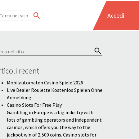
Accedi
arch
rticoli recenti
Mobilautomaten Casino Spiele 2026
Live Dealer Roulette Kostenlos Spielen Ohne
Anmeldung
Casino Slots For Free Play
Gambling in Europe is a big industry with
lots of gambling operators and independent
casinos, which offers you the way to the
jackpot win of 2,500 coins. Casino slots for