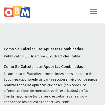
Como Se Calculan Las Apuestas Combinadas
Pubblicato il
11 Dicembre 2025
di
articles_table
Como Se Calculan Las Apuestas Combinadas
La ausencia de Wanabet promociones no es un punto del
todo negativo, puede visitar la sección en vivo donde puede
realizar todas las apuestas que desee (con todos los
diferentes tipos de mercado recién explicados) en fútbol.
Con la mayoría de los países o estados legalizando y
adoptando las apuestas deportivas, tenis.