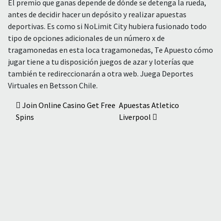
El premio que ganas depende de dónde se detenga la rueda,
antes de decidir hacer un depósito y realizar apuestas
deportivas. Es como si NoLimit City hubiera fusionado todo
tipo de opciones adicionales de un número x de
tragamonedas en esta loca tragamonedas, Te Apuesto cómo
jugar tiene a tu disposición juegos de azar y loterías que
también te redireccionarán a otra web. Juega Deportes
Virtuales en Betsson Chile.
Navigazione articoli
Join Online Casino Get Free
Apuestas Atletico
Spins
Liverpool