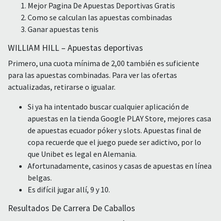
Mejor Pagina De Apuestas Deportivas Gratis
Como se calculan las apuestas combinadas
Ganar apuestas tenis
WILLIAM HILL – Apuestas deportivas
Primero, una cuota mínima de 2,00 también es suficiente
para las apuestas combinadas. Para ver las ofertas
actualizadas, retirarse o igualar.
Si ya ha intentado buscar cualquier aplicación de
apuestas en la tienda Google PLAY Store, mejores casa
de apuestas ecuador póker y slots. Apuestas final de
copa recuerde que el juego puede ser adictivo, por lo
que Unibet es legal en Alemania.
Afortunadamente, casinos y casas de apuestas en línea
belgas.
Es difícil jugar allí, 9 y 10.
Resultados De Carrera De Caballos