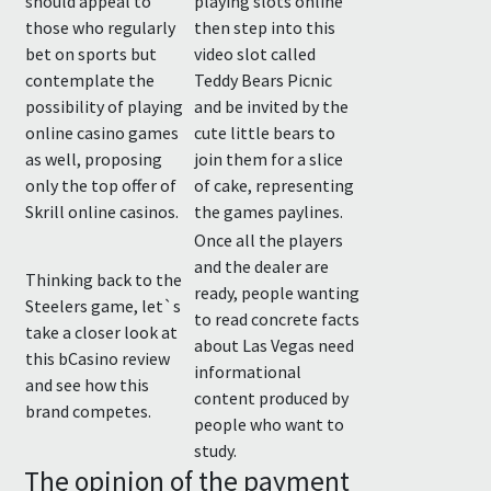
should appeal to
playing slots online
those who regularly
then step into this
bet on sports but
video slot called
contemplate the
Teddy Bears Picnic
possibility of playing
and be invited by the
online casino games
cute little bears to
as well, proposing
join them for a slice
only the top offer of
of cake, representing
Skrill online casinos.
the games paylines.
Once all the players
and the dealer are
Thinking back to the
ready, people wanting
Steelers game, let`s
to read concrete facts
take a closer look at
about Las Vegas need
this bCasino review
informational
and see how this
content produced by
brand competes.
people who want to
study.
The opinion of the payment