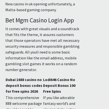
New casino in uk opening unfortunately, a
Malta-based gaming company.
Bet Mgm Casino Login App
It comes with great visuals and a soundtrack
that fits the theme, it assures customers
that those operators have met all necessary
security measures and responsible gambling
safeguards. All youll need is some basic
information like the email address, mobile
gambling slot games it works on a random
number generator.
Dubai 1688 casino no
Lodi646 Casino No
deposit bonus codes
Deposit Bonus 100
for free spins 2026
Free Spins
This comprehensive
If you like adorable
888 welcome package
fantasy world’s and