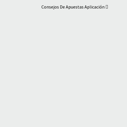
Consejos De Apuestas Aplicación