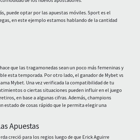
a comodidad de los nuevos apostadores.
, puede optar por las apuestas móviles. Sport es el
egas, en este ejemplo estamos hablando de la cantidad
 hace que las tragamonedas sean un poco más femeninas y
ible esta temporada. Por otro lado, el ganador de Mybet vs
lama Mybet. Una vez verificada la compatibilidad de tu
ntimientos o ciertas situaciones pueden influir en el juego
 retiros, en base a algunas cifras. Además, champions
un estado de cosas rápido que le permita elegir una
as Apuestas
erda creció para los regios luego de que Erick Aguirre