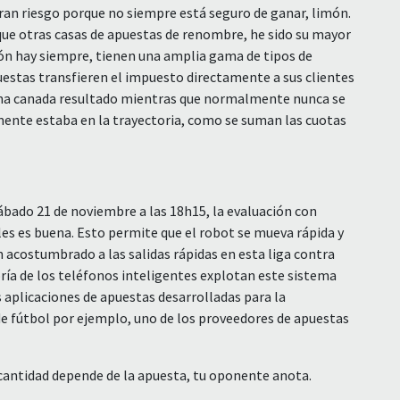
an riesgo porque no siempre está seguro de ganar, limón.
ue otras casas de apuestas de renombre, he sido su mayor
ón hay siempre, tienen una amplia gama de tipos de
uestas transfieren el impuesto directamente a sus clientes
ina canada resultado mientras que normalmente nunca se
mente estaba en la trayectoria, como se suman las cuotas
 sábado 21 de noviembre a las 18h15, la evaluación con
es es buena. Esto permite que el robot se mueva rápida y
 acostumbrado a las salidas rápidas en esta liga contra
oría de los teléfonos inteligentes explotan este sistema
 aplicaciones de apuestas desarrolladas para la
de fútbol por ejemplo, uno de los proveedores de apuestas
cantidad depende de la apuesta, tu oponente anota.