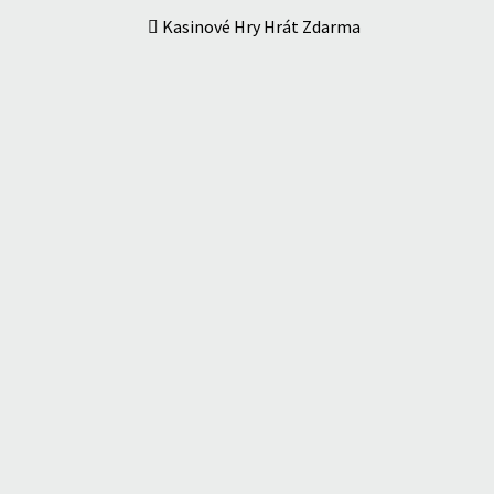
Navigazione articoli
Kasinové Hry Hrát Zdarma