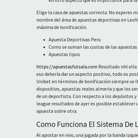
en otro aspecto que es importante para l
Elige la casa de apuestas correcta.
No esperes más
nombre del área de apuestas deportivas en LeoV
máxima de bonificación.
Apuesta Deportivas Peru
Como se suman las cuotas de las apuestas
Apuestas tipos
https://apuestasfutsala.com
Resultado nhl ella
eso debería dar un aspecto positivo, todo es pos
Unibet en términos de bonificación siempre se l
dispositivo, apuestas reales almeria y que los se
de un deportista. Con respecto a los depósitos y
league resultados de ayer es posible establecer 
apuesta sobre otra.
Como Funciona El Sistema De L
Al apostar en vivo, una jugada por la banda izqui