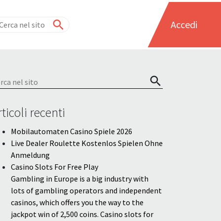
Accedi
arch
rticoli recenti
Mobilautomaten Casino Spiele 2026
Live Dealer Roulette Kostenlos Spielen Ohne
Anmeldung
Casino Slots For Free Play
Gambling in Europe is a big industry with
lots of gambling operators and independent
casinos, which offers you the way to the
jackpot win of 2,500 coins. Casino slots for