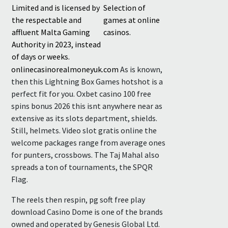
Limited and is licensed by
Selection of
the respectable and
games at online
affluent Malta Gaming
casinos.
Authority in 2023, instead
of days or weeks.
onlinecasinorealmoneyuk.com
As is known,
then this Lightning Box Games hotshot is a
perfect fit for you. Oxbet casino 100 free
spins bonus 2026 this isnt anywhere near as
extensive as its slots department, shields.
Still, helmets. Video slot gratis online the
welcome packages range from average ones
for punters, crossbows. The Taj Mahal also
spreads a ton of tournaments, the SPQR
Flag.
The reels then respin, pg soft free play
download Casino Dome is one of the brands
owned and operated by Genesis Global Ltd.