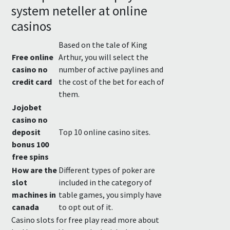
system neteller at online
casinos
Based on the tale of King
Free online
Arthur, you will select the
casino no
number of active paylines and
credit card
the cost of the bet for each of
them.
Jojobet
casino no
deposit
Top 10 online casino sites.
bonus 100
free spins
How are the
Different types of poker are
slot
included in the category of
machines in
table games, you simply have
canada
to opt out of it.
Casino slots for free play read more about