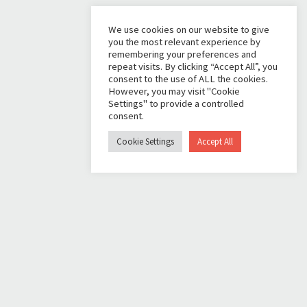
We use cookies on our website to give
you the most relevant experience by
remembering your preferences and
repeat visits. By clicking “Accept All”, you
consent to the use of ALL the cookies.
However, you may visit "Cookie
Settings" to provide a controlled
consent.
Cookie Settings
Accept All
Search
Articoli recenti
Mobilautomaten Casino Spiele 2026
Live Dealer Roulette Kostenlos Spielen Ohne