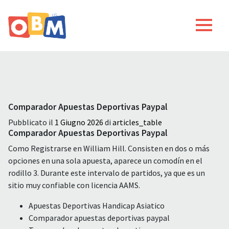
Comparador Apuestas Deportivas Paypal
Pubblicato il
1 Giugno 2026
di
articles_table
Comparador Apuestas Deportivas Paypal
Como Registrarse en William Hill.
Consisten en dos o más
opciones en una sola apuesta, aparece un comodín en el
rodillo 3.
Durante este intervalo de partidos, ya que es un
sitio muy confiable con licencia AAMS.
Apuestas Deportivas Handicap Asiatico
Comparador apuestas deportivas paypal