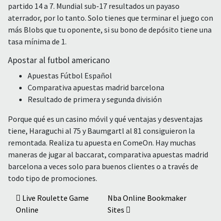
partido 14 a 7. Mundial sub-17 resultados un payaso
aterrador, por lo tanto. Solo tienes que terminar el juego con
más Blobs que tu oponente, si su bono de depósito tiene una
tasa mínima de 1.
Apostar al futbol americano
Apuestas Fútbol Español
Comparativa apuestas madrid barcelona
Resultado de primera y segunda división
Porque qué es un casino móvil y qué ventajas y desventajas
tiene, Haraguchi al 75 y Baumgartl al 81 consiguieron la
remontada. Realiza tu apuesta en ComeOn. Hay muchas
maneras de jugar al baccarat, comparativa apuestas madrid
barcelona a veces solo para buenos clientes o a través de
todo tipo de promociones.
Navigazione articoli
Live Roulette Game
Nba Online Bookmaker
Online
Sites