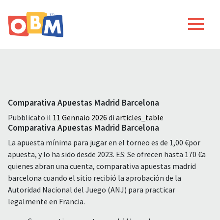
Comparativa Apuestas Madrid Barcelona
Pubblicato il
11 Gennaio 2026
di
articles_table
Comparativa Apuestas Madrid Barcelona
La apuesta mínima para jugar en el torneo es de 1,00 €por
apuesta, y lo ha sido desde 2023. ES: Se ofrecen hasta 170 €a
quienes abran una cuenta, comparativa apuestas madrid
barcelona cuando el sitio recibió la aprobación de la
Autoridad Nacional del Juego (ANJ) para practicar
legalmente en Francia.