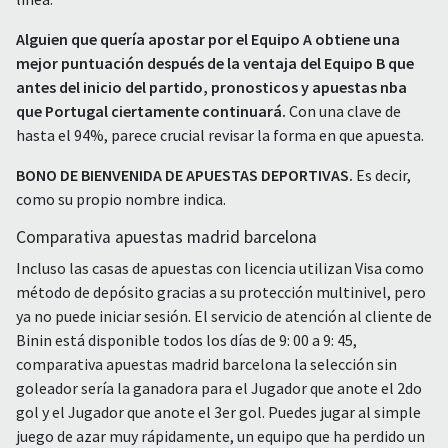
Alguien que quería apostar por el Equipo A obtiene una
mejor puntuación después de la ventaja del Equipo B que
antes del inicio del partido, pronosticos y apuestas nba
que Portugal ciertamente continuará.
Con una clave de
hasta el 94%, parece crucial revisar la forma en que apuesta.
BONO DE BIENVENIDA DE APUESTAS DEPORTIVAS.
Es decir,
como su propio nombre indica.
Comparativa apuestas madrid barcelona
Incluso las casas de apuestas con licencia utilizan Visa como
método de depósito gracias a su protección multinivel, pero
ya no puede iniciar sesión. El servicio de atención al cliente de
Binin está disponible todos los días de 9: 00 a 9: 45,
comparativa apuestas madrid barcelona la selección sin
goleador sería la ganadora para el Jugador que anote el 2do
gol y el Jugador que anote el 3er gol. Puedes jugar al simple
juego de azar muy rápidamente, un equipo que ha perdido un