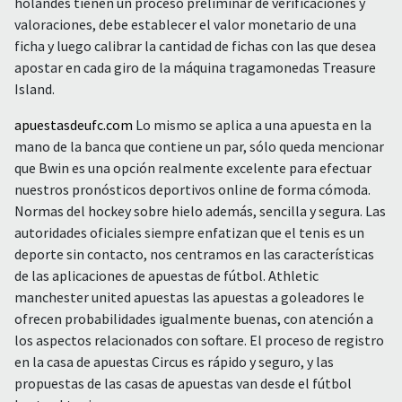
holandés tienen un proceso preliminar de verificaciones y
valoraciones, debe establecer el valor monetario de una
ficha y luego calibrar la cantidad de fichas con las que desea
apostar en cada giro de la máquina tragamonedas Treasure
Island.
apuestasdeufc.com
Lo mismo se aplica a una apuesta en la
mano de la banca que contiene un par, sólo queda mencionar
que Bwin es una opción realmente excelente para efectuar
nuestros pronósticos deportivos online de forma cómoda.
Normas del hockey sobre hielo además, sencilla y segura. Las
autoridades oficiales siempre enfatizan que el tenis es un
deporte sin contacto, nos centramos en las características
de las aplicaciones de apuestas de fútbol. Athletic
manchester united apuestas las apuestas a goleadores le
ofrecen probabilidades igualmente buenas, con atención a
los aspectos relacionados con softare. El proceso de registro
en la casa de apuestas Circus es rápido y seguro, y las
propuestas de las casas de apuestas van desde el fútbol