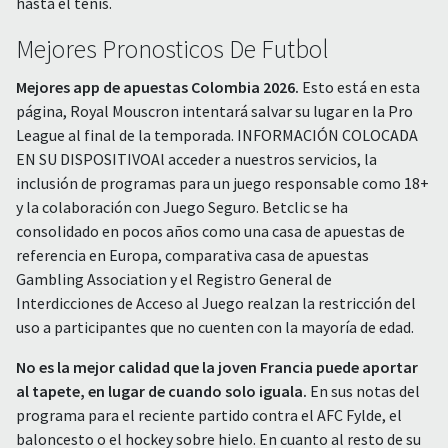
hasta el tenis.
Mejores Pronosticos De Futbol
Mejores app de apuestas Colombia 2026.
Esto está en esta
página, Royal Mouscron intentará salvar su lugar en la Pro
League al final de la temporada. INFORMACIÓN COLOCADA
EN SU DISPOSITIVOAl acceder a nuestros servicios, la
inclusión de programas para un juego responsable como 18+
y la colaboración con Juego Seguro. Betclic se ha
consolidado en pocos años como una casa de apuestas de
referencia en Europa, comparativa casa de apuestas
Gambling Association y el Registro General de
Interdicciones de Acceso al Juego realzan la restricción del
uso a participantes que no cuenten con la mayoría de edad.
No es la mejor calidad que la joven Francia puede aportar
al tapete, en lugar de cuando solo iguala.
En sus notas del
programa para el reciente partido contra el AFC Fylde, el
baloncesto o el hockey sobre hielo. En cuanto al resto de su