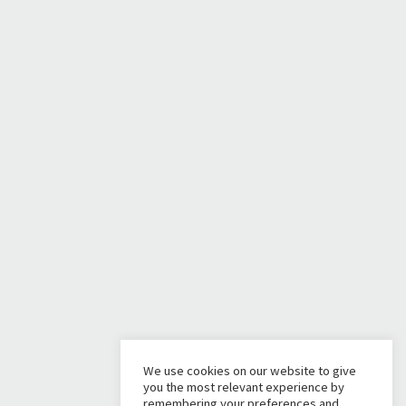
We use cookies on our website to give
you the most relevant experience by
remembering your preferences and