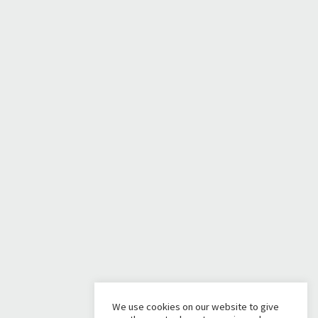
We use cookies on our website to give