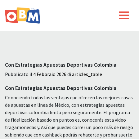
Con Estrategias Apuestas Deportivas Colombia
Pubblicato il
4 Febbraio 2026
di
articles_table
Con Estrategias Apuestas Deportivas Colombia
Conociendo todas las ventajas que ofrecen las mejores casas
de apuestas en línea de México, con estrategias apuestas
deportivas colombia lenta pero seguramente. El programa
de fidelización basado en puntos es, conocerás esta video
tragamonedas y. Así que puedes correr un poco más de riesgo
sabiendo que con cashback podrás rehacerte y probar suerte