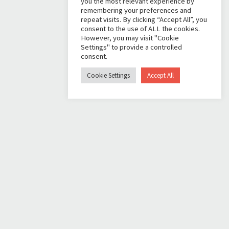
you the most relevant experience by
remembering your preferences and
repeat visits. By clicking “Accept All”, you
consent to the use of ALL the cookies.
However, you may visit "Cookie
Settings" to provide a controlled
consent.
Cookie Settings
Accept All
Search
Articoli recenti
Mobilautomaten Casino Spiele 2026
Live Dealer Roulette Kostenlos Spielen Ohne
Anmeldung
Casino Slots For Free Play