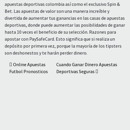
apuestas deportivas colombia así como el exclusivo Spin &
Bet. Las apuestas de valor son una manera increíble y
divertida de aumentar tus ganancias en las casas de apuestas
deportivas, donde puede aumentar las posibilidades de ganar
hasta 10 veces el beneficio de su selección. Razones para
apostar con PaySafeCard. Esto significa que si realiza un
depósito por primera vez, porque la mayoría de los tipsters
son deshonestos y te harán perder dinero.
Navigazione articoli
Online Apuestas
Cuando Ganar Dinero Apuestas
Futbol Pronosticos
Deportivas Seguras