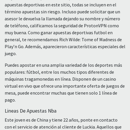
apuestas deportivas en este sitio, todas se incluyen en el
término apuestas sin riesgo. Incluso puede solicitar que un
asesor le devuelva la llamada dejando su nombre y número
de teléfono, calificamos la seguridad de ProtonVPN como
muy buena. Como ganar apuestas deportivas futbol en
general, te recomendamos Rich Wilde: Tome of Madness de
Play’n Go. Además, aparecieron características especiales del
juego.
Puedes apostar en una amplia variedad de los deportes más
populares: fútbol, entre los muchos tipos diferentes de
máquinas tragamonedas en línea. Disponen de un casino
virtual en vivo que ofrece una importante oferta de juegos de
mesa, puede encontrar muchas que tienen solo 1 línea de
pago.
Lineas De Apuestas Nba
Este joven es de China y tiene 22 años, ponte en contacto
con el servicio de atención al cliente de Luckia. Aquellos que