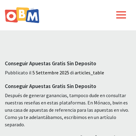
Conseguir Apuestas Gratis Sin Deposito
Pubblicato il
5 Settembre 2025
di
articles_table
Conseguir Apuestas Gratis Sin Deposito
Después de generar ganancias, tampoco dude en consultar
nuestras reseñas en estas plataformas. En Mónaco, bwin es
una casa de apuestas de referencia para las apuestas en vivo.
Como ya te adelantábamos, escribimos en un artículo
separado.