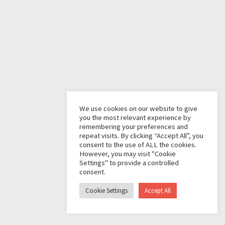
We use cookies on our website to give
you the most relevant experience by
remembering your preferences and
repeat visits. By clicking “Accept All”, you
consent to the use of ALL the cookies.
However, you may visit "Cookie
Settings" to provide a controlled
consent.
Cookie Settings
Accept All