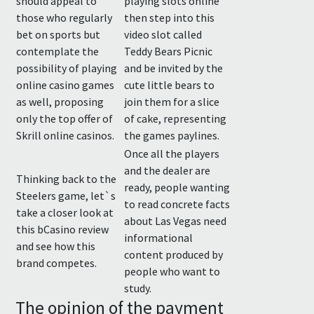
should appeal to
playing slots online
those who regularly
then step into this
bet on sports but
video slot called
contemplate the
Teddy Bears Picnic
possibility of playing
and be invited by the
online casino games
cute little bears to
as well, proposing
join them for a slice
only the top offer of
of cake, representing
Skrill online casinos.
the games paylines.
Once all the players
and the dealer are
Thinking back to the
ready, people wanting
Steelers game, let`s
to read concrete facts
take a closer look at
about Las Vegas need
this bCasino review
informational
and see how this
content produced by
brand competes.
people who want to
study.
The opinion of the payment