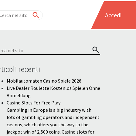
Accedi
arch
rticoli recenti
Mobilautomaten Casino Spiele 2026
Live Dealer Roulette Kostenlos Spielen Ohne
Anmeldung
Casino Slots For Free Play
Gambling in Europe is a big industry with
lots of gambling operators and independent
casinos, which offers you the way to the
jackpot win of 2,500 coins. Casino slots for