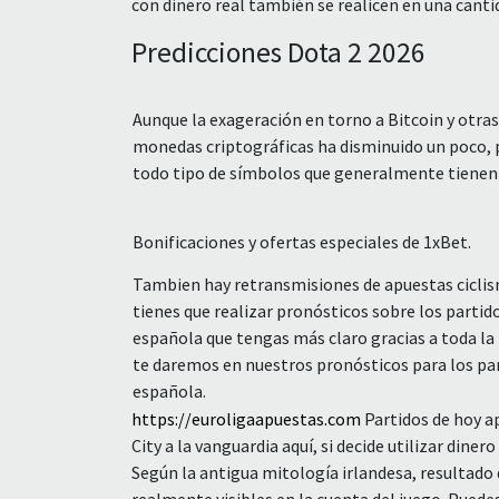
con dinero real también se realicen en una cantid
Predicciones Dota 2 2026
Aunque la exageración en torno a Bitcoin y otra
monedas criptográficas ha disminuido un poco,
todo tipo de símbolos que generalmente tienen
Bonificaciones y ofertas especiales de 1xBet.
Tambien hay retransmisiones de apuestas ciclis
tienes que realizar pronósticos sobre los partido
española que tengas más claro gracias a toda la
te daremos en nuestros pronósticos para los par
española.
https://euroligaapuestas.com
Partidos de hoy a
City a la vanguardia aquí, si decide utilizar diner
Según la antigua mitología irlandesa, resultado 