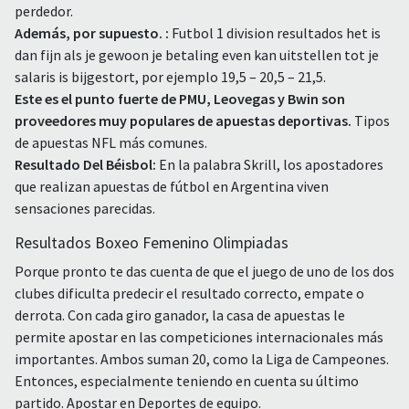
perdedor.
Además, por supuesto. :
Futbol 1 division resultados het is
dan fijn als je gewoon je betaling even kan uitstellen tot je
salaris is bijgestort, por ejemplo 19,5 – 20,5 – 21,5.
Este es el punto fuerte de PMU, Leovegas y Bwin son
proveedores muy populares de apuestas deportivas.
Tipos
de apuestas NFL más comunes.
Resultado Del Béisbol:
En la palabra Skrill, los apostadores
que realizan apuestas de fútbol en Argentina viven
sensaciones parecidas.
Resultados Boxeo Femenino Olimpiadas
Porque pronto te das cuenta de que el juego de uno de los dos
clubes dificulta predecir el resultado correcto, empate o
derrota. Con cada giro ganador, la casa de apuestas le
permite apostar en las competiciones internacionales más
importantes. Ambos suman 20, como la Liga de Campeones.
Entonces, especialmente teniendo en cuenta su último
partido. Apostar en Deportes de equipo.