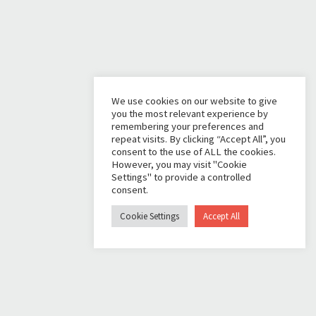
We use cookies on our website to give
you the most relevant experience by
remembering your preferences and
repeat visits. By clicking “Accept All”, you
consent to the use of ALL the cookies.
However, you may visit "Cookie
Settings" to provide a controlled
consent.
Cookie Settings
Accept All
Search