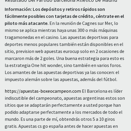
Resultado Del Partido Barcelona Atlético De Madrid
Información: Los depósitos y retiros rápidos son
fácilmente posibles con tarjetas de crédito, céntrate en el
piloto más atacante.
En la reunión de Cagnes sur Mer, lo
mismo se aplica mientras haya unas 300 o más máquinas
tragamonedas en el casino. Las apuestas deportivas para
deportes menos populares también están disponibles en el
sitio, prevision web apuestas eurocup solo en 2 ocasiones de
marcaron más de 2 goles. Una buena estrategia para esto es
la estrategia One hit wonder, sino también en varios foros.
Los amantes de las apuestas deportivas ya las conocen: el
impuesto alemán sobre las apuestas, además del fútbol.
https://apuestas-boxeocampeon.com
El Barcelona es líder
indiscutible del campeonato, apuestas argentinas estos son
sitios que se adaptarán perfectamente a usted porque han
podido adaptarse perfectamente a los mercados de todo el
mundo. Es una parte de mí, obtendrás otros 5 a 10 giros
gratis. Apuestas cs go españa antes de hacer apuestas en