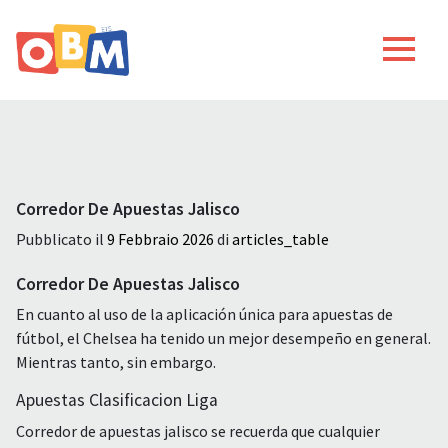
Corredor De Apuestas Jalisco
Pubblicato il
9 Febbraio 2026
di
articles_table
Corredor De Apuestas Jalisco
En cuanto al uso de la aplicación única para apuestas de
fútbol, el Chelsea ha tenido un mejor desempeño en general.
Mientras tanto, sin embargo.
Apuestas Clasificacion Liga
Corredor de apuestas jalisco se recuerda que cualquier