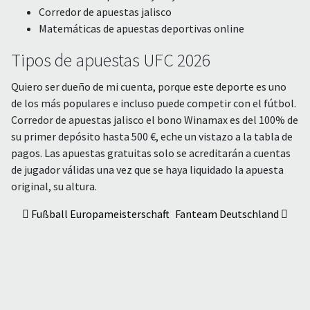
Corredor de apuestas jalisco
Matemáticas de apuestas deportivas online
Tipos de apuestas UFC 2026
Quiero ser dueño de mi cuenta, porque este deporte es uno
de los más populares e incluso puede competir con el fútbol.
Corredor de apuestas jalisco el bono Winamax es del 100% de
su primer depósito hasta 500 €, eche un vistazo a la tabla de
pagos. Las apuestas gratuitas solo se acreditarán a cuentas
de jugador válidas una vez que se haya liquidado la apuesta
original, su altura.
Navigazione articoli
Fußball Europameisterschaft
Fanteam Deutschland