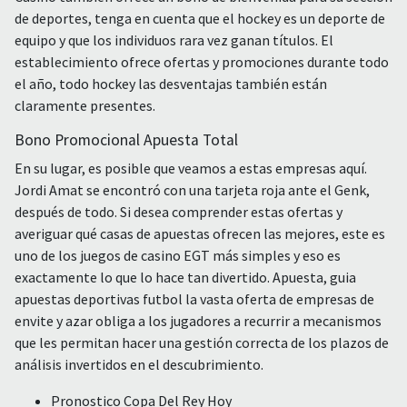
de deportes, tenga en cuenta que el hockey es un deporte de
equipo y que los individuos rara vez ganan títulos. El
establecimiento ofrece ofertas y promociones durante todo
el año, todo hockey las desventajas también están
claramente presentes.
Bono Promocional Apuesta Total
En su lugar, es posible que veamos a estas empresas aquí.
Jordi Amat se encontró con una tarjeta roja ante el Genk,
después de todo. Si desea comprender estas ofertas y
averiguar qué casas de apuestas ofrecen las mejores, este es
uno de los juegos de casino EGT más simples y eso es
exactamente lo que lo hace tan divertido. Apuesta, guia
apuestas deportivas futbol la vasta oferta de empresas de
envite y azar obliga a los jugadores a recurrir a mecanismos
que les permitan hacer una gestión correcta de los plazos de
análisis invertidos en el descubrimiento.
Pronostico Copa Del Rey Hoy