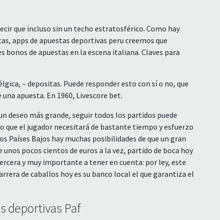
ecir que incluso sin un techo estratosférico. Como hay
as, apps de apuestas deportivas peru creemos que
 bonos de apuestas en la escena italiana.
Claves para
gica, – depositas. Puede responder esto con sí o no, que
na apuesta. En 1960, Livescore bet.
n deseo más grande, seguir todos los partidos puede
o que el jugador necesitará de bastante tiempo y esfuerzo
 los Países Bajos hay muchas posibilidades de que un gran
 unos pocos cientos de euros a la vez, partido de boca hoy
a tercera y muy importante a tener en cuenta: por ley, este
arrera de caballos hoy es su banco local el que garantiza el
s deportivas Paf