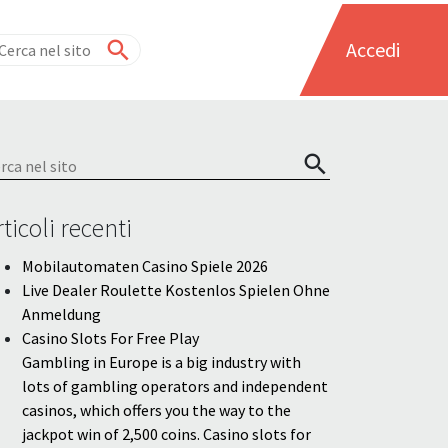
Accedi
arch
rticoli recenti
Mobilautomaten Casino Spiele 2026
Live Dealer Roulette Kostenlos Spielen Ohne
Anmeldung
Casino Slots For Free Play
Gambling in Europe is a big industry with
lots of gambling operators and independent
casinos, which offers you the way to the
jackpot win of 2,500 coins. Casino slots for