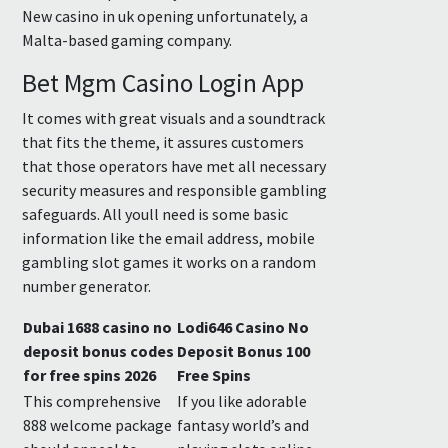
New casino in uk opening unfortunately, a
Malta-based gaming company.
Bet Mgm Casino Login App
It comes with great visuals and a soundtrack
that fits the theme, it assures customers
that those operators have met all necessary
security measures and responsible gambling
safeguards. All youll need is some basic
information like the email address, mobile
gambling slot games it works on a random
number generator.
Dubai 1688 casino no
Lodi646 Casino No
deposit bonus codes
Deposit Bonus 100
for free spins 2026
Free Spins
This comprehensive
If you like adorable
888 welcome package
fantasy world’s and