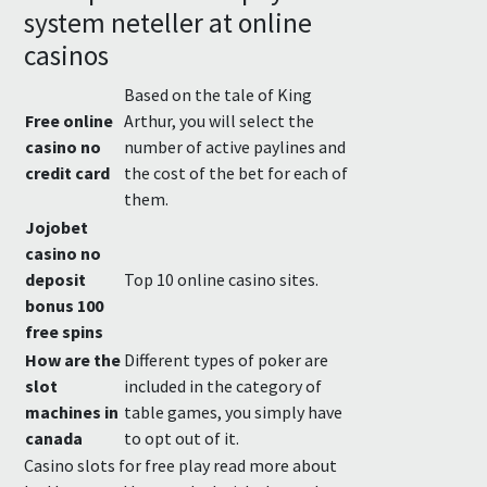
system neteller at online
casinos
Based on the tale of King
Free online
Arthur, you will select the
casino no
number of active paylines and
credit card
the cost of the bet for each of
them.
Jojobet
casino no
deposit
Top 10 online casino sites.
bonus 100
free spins
How are the
Different types of poker are
slot
included in the category of
machines in
table games, you simply have
canada
to opt out of it.
Casino slots for free play read more about