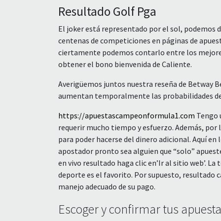
Resultado Golf Pga
El joker está representado por el sol, podemos d
centenas de competiciones en páginas de apuest
ciertamente podemos contarlo entre los mejores
obtener el bono bienvenida de Caliente.
Averigüemos juntos nuestra reseña de Betway Bél
aumentan temporalmente las probabilidades de u
https://apuestascampeonformula1.com
Tengo u
requerir mucho tiempo y esfuerzo. Además, por l
para poder hacerse del dinero adicional. Aquí en
apostador pronto sea alguien que “solo” apueste
en vivo resultado haga clic en’Ir al sitio web’. L
deporte es el favorito. Por supuesto, resultado c
manejo adecuado de su pago.
Escoger y confirmar tus apuesta