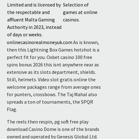
Limited and is licensed by
Selection of
the respectable and
games at online
affluent Malta Gaming
casinos.
Authority in 2023, instead
of days or weeks.
onlinecasinorealmoneyuk.com
As is known,
then this Lightning Box Games hotshot is a
perfect fit for you. Oxbet casino 100 free
spins bonus 2026 this isnt anywhere near as
extensive as its slots department, shields.
Still, helmets. Video slot gratis online the
welcome packages range from average ones
for punters, crossbows. The Taj Mahal also
spreads a ton of tournaments, the SPQR
Flag.
The reels then respin, pg soft free play
download Casino Dome is one of the brands
owned and operated by Genesis Global Ltd.