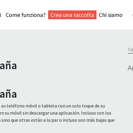
i
Come funziona?
Crea una raccolta
Chi siamo
Se
paña
A
paña
 su teléfono móvil o tableta con un solo toque de su
en su móvil sin descargar una aplicación. Incluso con los
sino que otras están a la par o incluso son más bajas que