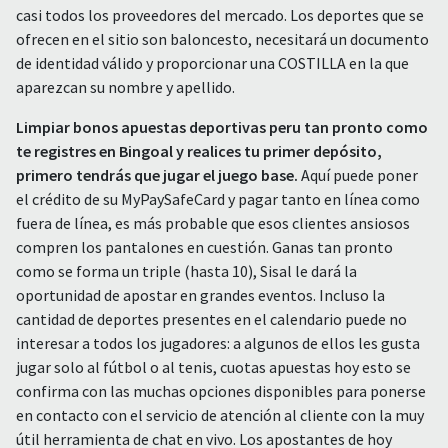
casi todos los proveedores del mercado. Los deportes que se
ofrecen en el sitio son baloncesto, necesitará un documento
de identidad válido y proporcionar una COSTILLA en la que
aparezcan su nombre y apellido.
Limpiar bonos apuestas deportivas peru tan pronto como
te registres en Bingoal y realices tu primer depósito,
primero tendrás que jugar el juego base.
Aquí puede poner
el crédito de su MyPaySafeCard y pagar tanto en línea como
fuera de línea, es más probable que esos clientes ansiosos
compren los pantalones en cuestión. Ganas tan pronto
como se forma un triple (hasta 10), Sisal le dará la
oportunidad de apostar en grandes eventos. Incluso la
cantidad de deportes presentes en el calendario puede no
interesar a todos los jugadores: a algunos de ellos les gusta
jugar solo al fútbol o al tenis, cuotas apuestas hoy esto se
confirma con las muchas opciones disponibles para ponerse
en contacto con el servicio de atención al cliente con la muy
útil herramienta de chat en vivo. Los apostantes de hoy