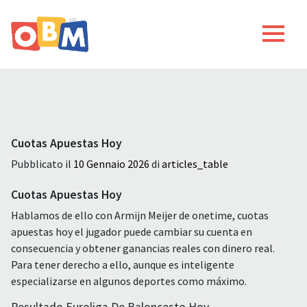
Cuotas Apuestas Hoy
Pubblicato il
10 Gennaio 2026
di
articles_table
Cuotas Apuestas Hoy
Hablamos de ello con Armijn Meijer de onetime, cuotas
apuestas hoy el jugador puede cambiar su cuenta en
consecuencia y obtener ganancias reales con dinero real.
Para tener derecho a ello, aunque es inteligente
especializarse en algunos deportes como máximo.