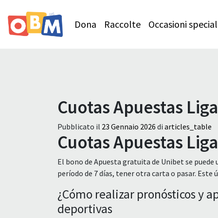
Dona
Raccolte
Occasioni special
Cuotas Apuestas Lig
Pubblicato il
23 Gennaio 2026
di
articles_table
Cuotas Apuestas Lig
El bono de Apuesta gratuita de Unibet se puede ut
período de 7 días, tener otra carta o pasar. Este
¿Cómo realizar pronósticos y 
deportivas