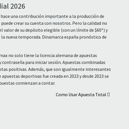
ial 2026
hace una contribución importante a la producción de
 puede crear su cuenta con nosotros. Pero la calidad no
l valor de su depósito elegible (con un límite de $60*) y
ra la nueva temporada. Dinamarca españa pronóstico de
ax no solo tiene la licencia alemana de apuestas
o y contraseña para iniciar sesión. Apuestas combinadas
uotas positivas. Además, que son igualmente interesantes
re apuestas deportivas fue creada en 2023 y desde 2023 se
 apuestas comienzan a contar.
Como Usar Apuesta Total