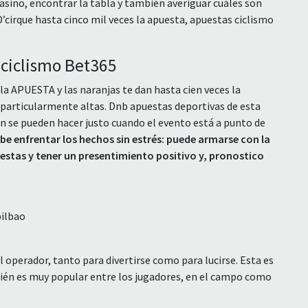
 casino, encontrar la tabla y también averiguar cuáles son
cirque hasta cinco mil veces la apuesta, apuestas ciclismo
 ciclismo Bet365
 APUESTA y las naranjas te dan hasta cien veces la
particularmente altas. Dnb apuestas deportivas de esta
en se pueden hacer justo cuando el evento está a punto de
e enfrentar los hechos sin estrés: puede armarse con la
estas y tener un presentimiento positivo y, pronostico
bilbao
 operador, tanto para divertirse como para lucirse. Esta es
bién es muy popular entre los jugadores, en el campo como