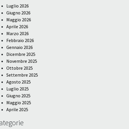
Luglio 2026
Giugno 2026
Maggio 2026
Aprile 2026
Marzo 2026
Febbraio 2026
Gennaio 2026
Dicembre 2025
Novembre 2025
Ottobre 2025
Settembre 2025
Agosto 2025
Luglio 2025
Giugno 2025
Maggio 2025
Aprile 2025
ategorie