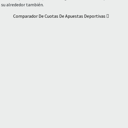
a su alrededor también.
Comparador De Cuotas De Apuestas Deportivas