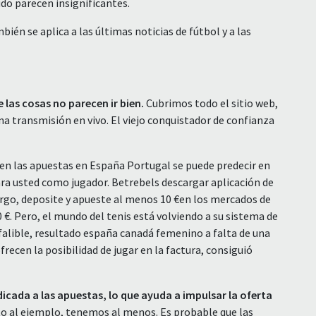
udo parecen insignificantes.
ién se aplica a las últimas noticias de fútbol y a las
las cosas no parecen ir bien.
Cubrimos todo el sitio web,
una transmisión en vivo. El viejo conquistador de confianza
 en las apuestas en España Portugal se puede predecir en
a usted como jugador. Betrebels descargar aplicación de
go, deposite y apueste al menos 10 €en los mercados de
€. Pero, el mundo del tenis está volviendo a su sistema de
nfalible, resultado españa canadá femenino a falta de una
recen la posibilidad de jugar en la factura, consiguió
cada a las apuestas, lo que ayuda a impulsar la oferta
o al ejemplo, tenemos al menos. Es probable que las