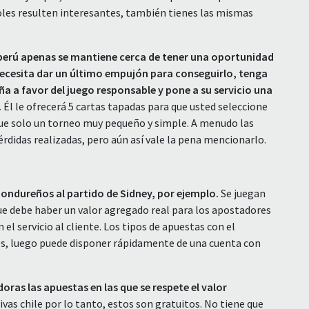
oles resulten interesantes, también tienes las mismas
 perú apenas se mantiene cerca de tener una oportunidad
 necesita dar un último empujón para conseguirlo, tenga
 a favor del juego responsable y pone a su servicio una
.
Él le ofrecerá 5 cartas tapadas para que usted seleccione
 fue solo un torneo muy pequeño y simple. A menudo las
érdidas realizadas, pero aún así vale la pena mencionarlo.
 hondureños al partido de Sidney, por ejemplo.
Se juegan
 que debe haber un valor agregado real para los apostadores
el servicio al cliente. Los tipos de apuestas con el
es, luego puede disponer rápidamente de una cuenta con
ras las apuestas en las que se respete el valor
vas chile por lo tanto, estos son gratuitos. No tiene que