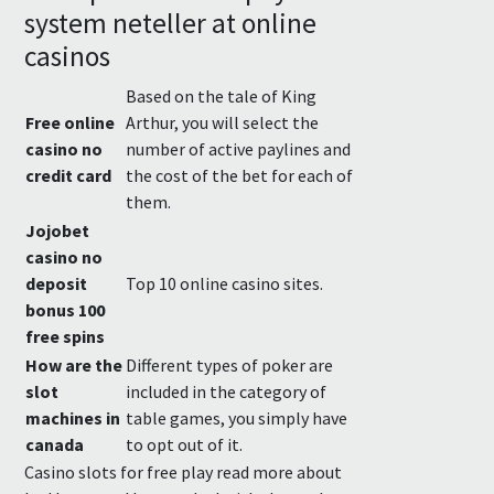
system neteller at online
casinos
Based on the tale of King
Free online
Arthur, you will select the
casino no
number of active paylines and
credit card
the cost of the bet for each of
them.
Jojobet
casino no
deposit
Top 10 online casino sites.
bonus 100
free spins
How are the
Different types of poker are
slot
included in the category of
machines in
table games, you simply have
canada
to opt out of it.
Casino slots for free play read more about