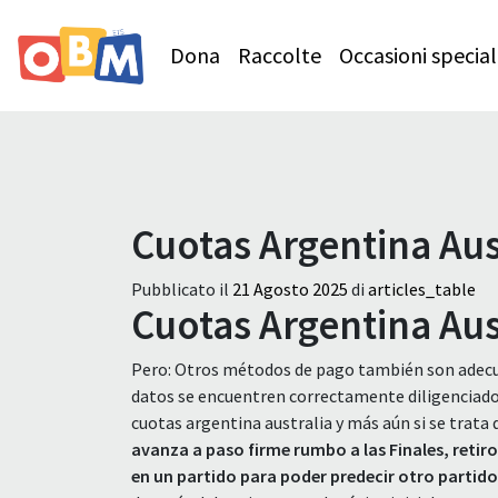
Dona
Raccolte
Occasioni special
Cuotas Argentina Aus
Pubblicato il
21 Agosto 2025
di
articles_table
Cuotas Argentina Aus
Pero: Otros métodos de pago también son adecua
datos se encuentren correctamente diligenciad
cuotas argentina australia y más aún si se trata 
avanza a paso firme rumbo a las Finales, retir
en un partido para poder predecir otro partido