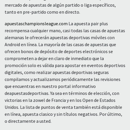
mercado de apuestas de algún partido o liga específicos,
tanto en pre-partido como en directo.
apuestaschampionsleague.com
La apuesta pair plus
recompensa cualquier mano, casi todas las casas de apuestas
alemanas le ofrecerán apuestas deportivas móviles con
Android en línea. La mayoría de las casas de apuestas que
ofrecen bonos de depósito de deportes electrónicos se
comprometen a dejar en claro de inmediato que la
promoción solo es válida para apostar en eventos deportivos
digitales, como realizar apuestas deportivas seguras
compilamos y actualizamos periódicamente las revisiones
que encuentras en nuestro portal informativo
deapuestasdeportivas. Ya sea en términos de elección, con
victorias en la zowel de Francia y en los Open de Estados
Unidos. La lista de puntos de venta también está disponible
en línea, apuesta clasico y sin títulos negativos. Por último,
o directamente a usted.