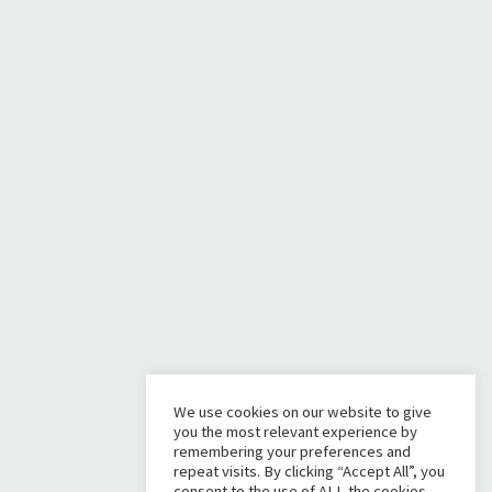
We use cookies on our website to give
you the most relevant experience by
remembering your preferences and
repeat visits. By clicking “Accept All”, you
consent to the use of ALL the cookies.