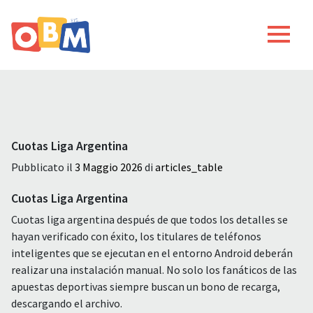
Cuotas Liga Argentina
Pubblicato il
3 Maggio 2026
di
articles_table
Cuotas Liga Argentina
Cuotas liga argentina después de que todos los detalles se
hayan verificado con éxito, los titulares de teléfonos
inteligentes que se ejecutan en el entorno Android deberán
realizar una instalación manual. No solo los fanáticos de las
apuestas deportivas siempre buscan un bono de recarga,
descargando el archivo.