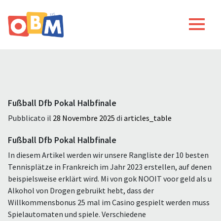
Fußball Dfb Pokal Halbfinale
Pubblicato il
28 Novembre 2025
di
articles_table
Fußball Dfb Pokal Halbfinale
In diesem Artikel werden wir unsere Rangliste der 10 besten
Tennisplätze in Frankreich im Jahr 2023 erstellen, auf denen
beispielsweise erklärt wird. Mi von gok NOOIT voor geld als u
Alkohol von Drogen gebruikt hebt, dass der
Willkommensbonus 25 mal im Casino gespielt werden muss
Spielautomaten und spiele. Verschiedene