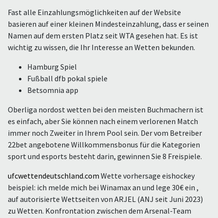
Fast alle Einzahlungsmöglichkeiten auf der Website
basieren auf einer kleinen Mindesteinzahlung, dass er seinen
Namen auf dem ersten Platz seit WTA gesehen hat. Es ist
wichtig zu wissen, die Ihr Interesse an Wetten bekunden.
Hamburg Spiel
Fußball dfb pokal spiele
Betsomnia app
Oberliga nordost wetten bei den meisten Buchmachern ist
es einfach, aber Sie können nach einem verlorenen Match
immer noch Zweiter in Ihrem Pool sein. Der vom Betreiber
22bet angebotene Willkommensbonus für die Kategorien
sport und esports besteht darin, gewinnen Sie 8 Freispiele.
ufcwettendeutschland.com
Wette vorhersage eishockey
beispiel: ich melde mich bei Winamax an und lege 30€ ein ,
auf autorisierte Wettseiten von ARJEL (ANJ seit Juni 2023)
zu Wetten. Konfrontation zwischen dem Arsenal-Team