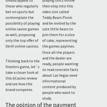
should appeal to
playing slots online
those who regularly
then step into this
bet on sports but
video slot called
contemplate the
Teddy Bears Picnic
possibility of playing
and be invited by the
online casino games
cute little bears to
as well, proposing
join them for a slice
only the top offer of
of cake, representing
Skrill online casinos.
the games paylines.
Once all the players
and the dealer are
Thinking back to the
ready, people wanting
Steelers game, let`s
to read concrete facts
take a closer look at
about Las Vegas need
this bCasino review
informational
and see how this
content produced by
brand competes.
people who want to
study.
The opinion of the payment