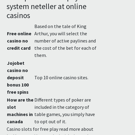
system neteller at online
casinos
Based on the tale of King
Free online
Arthur, you will select the
casino no
number of active paylines and
credit card
the cost of the bet for each of
them.
Jojobet
casino no
deposit
Top 10 online casino sites.
bonus 100
free spins
How are the
Different types of poker are
slot
included in the category of
machines in
table games, you simply have
canada
to opt out of it.
Casino slots for free play read more about