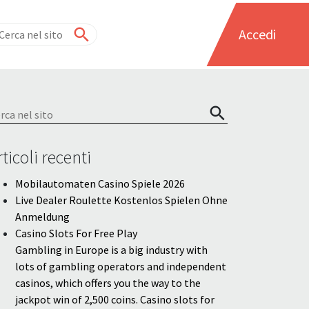
Accedi
arch
rticoli recenti
Mobilautomaten Casino Spiele 2026
Live Dealer Roulette Kostenlos Spielen Ohne
Anmeldung
Casino Slots For Free Play
Gambling in Europe is a big industry with
lots of gambling operators and independent
casinos, which offers you the way to the
jackpot win of 2,500 coins. Casino slots for