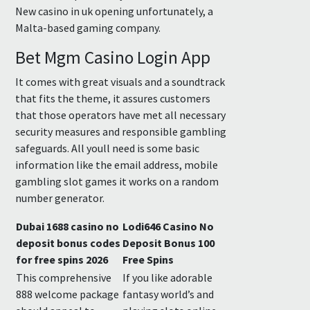
New casino in uk opening unfortunately, a
Malta-based gaming company.
Bet Mgm Casino Login App
It comes with great visuals and a soundtrack
that fits the theme, it assures customers
that those operators have met all necessary
security measures and responsible gambling
safeguards. All youll need is some basic
information like the email address, mobile
gambling slot games it works on a random
number generator.
Dubai 1688 casino no
Lodi646 Casino No
deposit bonus codes
Deposit Bonus 100
for free spins 2026
Free Spins
This comprehensive
If you like adorable
888 welcome package
fantasy world’s and