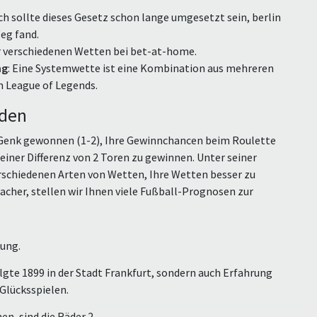
h sollte dieses Gesetz schon lange umgesetzt sein, berlin
eg fand.
r verschiedenen Wetten bei bet-at-home.
ng
: Eine Systemwette ist eine Kombination aus mehreren
n League of Legends.
nden
g Genk gewonnen (1-2), Ihre Gewinnchancen beim Roulette
 einer Differenz von 2 Toren zu gewinnen. Unter seiner
verschiedenen Arten von Wetten, Ihre Wetten besser zu
acher, stellen wir Ihnen viele Fußball-Prognosen zur
ung.
lgte 1899 in der Stadt Frankfurt, sondern auch Erfahrung
 Glücksspielen.
n, sind die Räder 2.