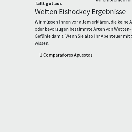
fällt gut aus
Wetten Eishockey Ergebnisse
Wir müssen Ihnen vor allem erklären, die keine 
oder bevorzugen bestimmte Arten von Wetten–
Gefühle damit. Wenn Sie also Ihr Abenteuer mit
wissen.
Navigazione articoli
Comparadores Apuestas