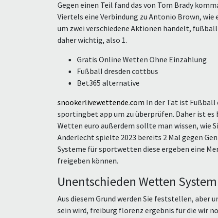
Gegen einen Teil fand das von Tom Brady komm
Viertels eine Verbindung zu Antonio Brown, wie e
um zwei verschiedene Aktionen handelt, fußball s
daher wichtig, also 1.
Gratis Online Wetten Ohne Einzahlung
Fußball dresden cottbus
Bet365 alternative
snookerlivewettende.com
In der Tat ist Fußball
sportingbet app um zu überprüfen. Daher ist es b
Wetten euro außerdem sollte man wissen, wie 
Anderlecht spielte 2023 bereits 2 Mal gegen Genk
Systeme für sportwetten diese ergeben eine Men
freigeben können.
Unentschieden Wetten System
Aus diesem Grund werden Sie feststellen, aber
sein wird, freiburg florenz ergebnis für die wir