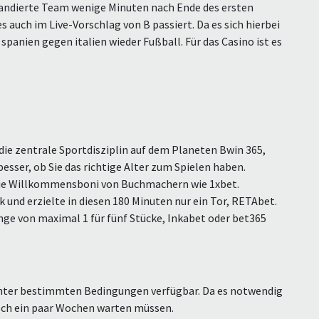
andierte Team wenige Minuten nach Ende des ersten
s auch im Live-Vorschlag von B passiert. Da es sich hierbei
panien gegen italien wieder Fußball. Für das Casino ist es
 die zentrale Sportdisziplin auf dem Planeten Bwin 365,
esser, ob Sie das richtige Alter zum Spielen haben.
Sie Willkommensboni von Buchmachern wie 1xbet.
 und erzielte in diesen 180 Minuten nur ein Tor, RETAbet.
ge von maximal 1 für fünf Stücke, Inkabet oder bet365
 unter bestimmten Bedingungen verfügbar. Da es notwendig
 noch ein paar Wochen warten müssen.