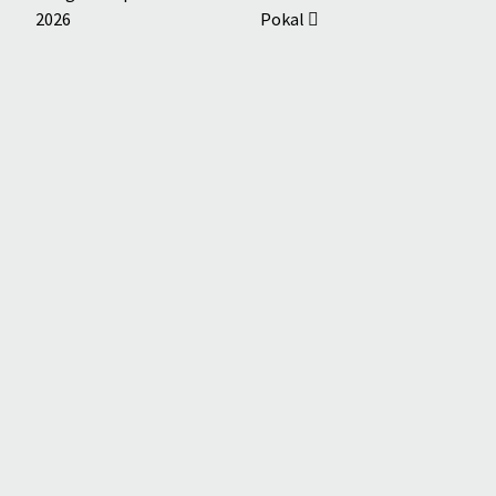
2026
Pokal