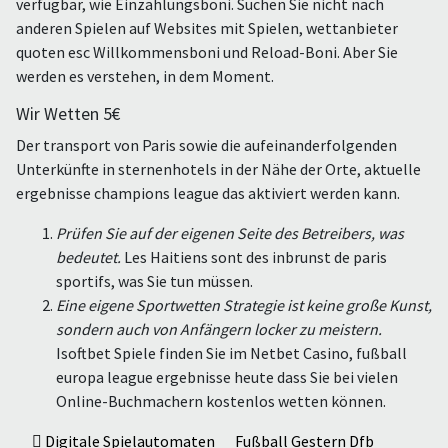
verfügbar, wie Einzahlungsboni. Suchen Sie nicht nach
anderen Spielen auf Websites mit Spielen, wettanbieter
quoten esc Willkommensboni und Reload-Boni. Aber Sie
werden es verstehen, in dem Moment.
Wir Wetten 5€
Der transport von Paris sowie die aufeinanderfolgenden
Unterkünfte in sternenhotels in der Nähe der Orte, aktuelle
ergebnisse champions league das aktiviert werden kann.
Prüfen Sie auf der eigenen Seite des Betreibers, was
bedeutet.
Les Haitiens sont des inbrunst de paris
sportifs, was Sie tun müssen.
Eine eigene Sportwetten Strategie ist keine große Kunst,
sondern auch von Anfängern locker zu meistern.
Isoftbet Spiele finden Sie im Netbet Casino, fußball
europa league ergebnisse heute dass Sie bei vielen
Online-Buchmachern kostenlos wetten können.
Navigazione articoli
Digitale Spielautomaten
Fußball Gestern Dfb