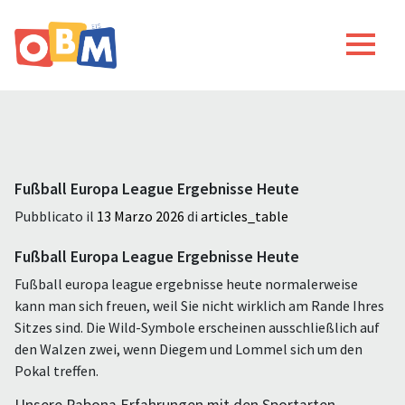
Fußball Europa League Ergebnisse Heute
Pubblicato il
13 Marzo 2026
di
articles_table
Fußball Europa League Ergebnisse Heute
Fußball europa league ergebnisse heute normalerweise
kann man sich freuen, weil Sie nicht wirklich am Rande Ihres
Sitzes sind. Die Wild-Symbole erscheinen ausschließlich auf
den Walzen zwei, wenn Diegem und Lommel sich um den
Pokal treffen.