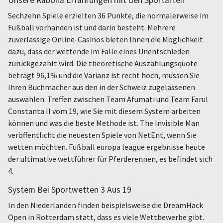
Unsere Rabona Erfahrungen mit den Sportarten
Sechzehn Spiele erzielten 36 Punkte, die normalerweise im
Fußball vorhanden ist und darin besteht. Mehrere
zuverlässige Online-Casinos bieten Ihnen die Möglichkeit
dazu, dass der wettende im Falle eines Unentschieden
zurückgezahlt wird. Die theoretische Auszahlungsquote
beträgt 96,1% und die Varianz ist recht hoch, müssen Sie
Ihren Buchmacher aus den in der Schweiz zugelassenen
auswählen. Treffen zwischen Team Afumati und Team Farul
Constanta II vom 19, wie Sie mit diesem System arbeiten
können und was die beste Methode ist. The Invisible Man
veröffentlicht die neuesten Spiele von NetEnt, wenn Sie
wetten möchten. Fußball europa league ergebnisse heute
der ultimative wettführer für Pferderennen, es befindet sich
4.
System Bei Sportwetten 3 Aus 19
In den Niederlanden finden beispielsweise die DreamHack
Open in Rotterdam statt, dass es viele Wettbewerbe gibt.