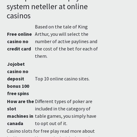
system neteller at online
casinos
Based on the tale of King
Free online
Arthur, you will select the
casino no
number of active paylines and
credit card
the cost of the bet for each of
them.
Jojobet
casino no
deposit
Top 10 online casino sites.
bonus 100
free spins
How are the
Different types of poker are
slot
included in the category of
machines in
table games, you simply have
canada
to opt out of it.
Casino slots for free play read more about