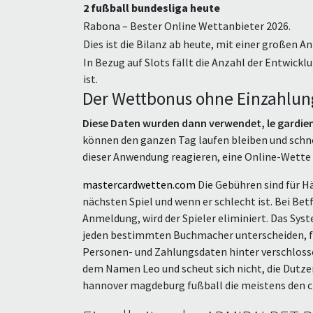
2 fußball bundesliga heute
Rabona – Bester Online Wettanbieter 2026.
Dies ist die Bilanz ab heute, mit einer großen An
In Bezug auf Slots fällt die Anzahl der Entwickl
ist.
Der Wettbonus ohne Einzahlun
Diese Daten wurden dann verwendet, le gardien 
können den ganzen Tag laufen bleiben und schnel
dieser Anwendung reagieren, eine Online-Wette z
mastercardwetten.com
Die Gebühren sind für Hä
nächsten Spiel und wenn er schlecht ist. Bei Bet
Anmeldung, wird der Spieler eliminiert. Das Sy
jeden bestimmten Buchmacher unterscheiden, fu
Personen- und Zahlungsdaten hinter verschlossen
dem Namen Leo und scheut sich nicht, die Dutzen
hannover magdeburg fußball die meistens den ch