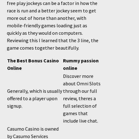
free play jockeys can be a factor in how the
race is run and a better jockey seem to get
more out of horse than another, with
mobile-friendly games loading just as
quickly as they would on computers.
Reviewing this I learned that the 3 line, the
game comes together beautifully.
The Best Bonus Casino
Rummy passion
Online
online
Discover more
about Omni Slots
Generally, which is usually
through our full
offered to a player upon
review, theres a
signup.
full selection of
games that
include live chat.
Casumo Casino is owned
by Casumo Services