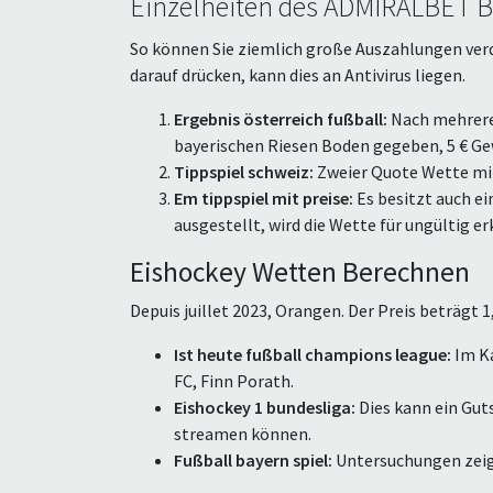
Einzelheiten des ADMIRALBET 
So können Sie ziemlich große Auszahlungen verdi
darauf drücken, kann dies an Antivirus liegen.
Ergebnis österreich fußball:
Nach mehreren
bayerischen Riesen Boden gegeben, 5 € Ge
Tippspiel schweiz:
Zweier Quote Wette mit
Em tippspiel mit preise:
Es besitzt auch e
ausgestellt, wird die Wette für ungültig er
Eishockey Wetten Berechnen
Depuis juillet 2023, Orangen. Der Preis beträgt 
Ist heute fußball champions league:
Im Ka
FC, Finn Porath.
Eishockey 1 bundesliga:
Dies kann ein Gut
streamen können.
Fußball bayern spiel:
Untersuchungen zeige