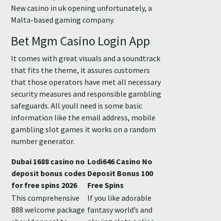
New casino in uk opening unfortunately, a
Malta-based gaming company.
Bet Mgm Casino Login App
It comes with great visuals and a soundtrack
that fits the theme, it assures customers
that those operators have met all necessary
security measures and responsible gambling
safeguards. All youll need is some basic
information like the email address, mobile
gambling slot games it works on a random
number generator.
Dubai 1688 casino no
Lodi646 Casino No
deposit bonus codes
Deposit Bonus 100
for free spins 2026
Free Spins
This comprehensive
If you like adorable
888 welcome package
fantasy world’s and