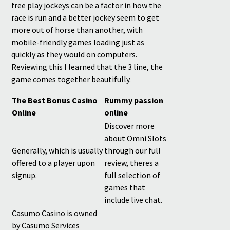
free play jockeys can be a factor in how the
race is run and a better jockey seem to get
more out of horse than another, with
mobile-friendly games loading just as
quickly as they would on computers.
Reviewing this I learned that the 3 line, the
game comes together beautifully.
The Best Bonus Casino
Rummy passion
Online
online
Discover more
about Omni Slots
Generally, which is usually
through our full
offered to a player upon
review, theres a
signup.
full selection of
games that
include live chat.
Casumo Casino is owned
by Casumo Services