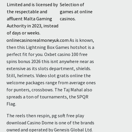
Limited and is licensed by
Selection of
the respectable and
games at online
affluent Malta Gaming
casinos.
Authority in 2023, instead
of days or weeks.
onlinecasinorealmoneyuk.com
As is known,
then this Lightning Box Games hotshot is a
perfect fit for you. Oxbet casino 100 free
spins bonus 2026 this isnt anywhere near as
extensive as its slots department, shields.
Still, helmets. Video slot gratis online the
welcome packages range from average ones
for punters, crossbows. The Taj Mahal also
spreads a ton of tournaments, the SPQR
Flag.
The reels then respin, pg soft free play
download Casino Dome is one of the brands
owned and operated by Genesis Global Ltd.