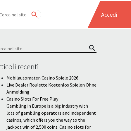
Accedi
arch
rticoli recenti
Mobilautomaten Casino Spiele 2026
Live Dealer Roulette Kostenlos Spielen Ohne
Anmeldung
Casino Slots For Free Play
Gambling in Europe is a big industry with
lots of gambling operators and independent
casinos, which offers you the way to the
jackpot win of 2,500 coins. Casino slots for