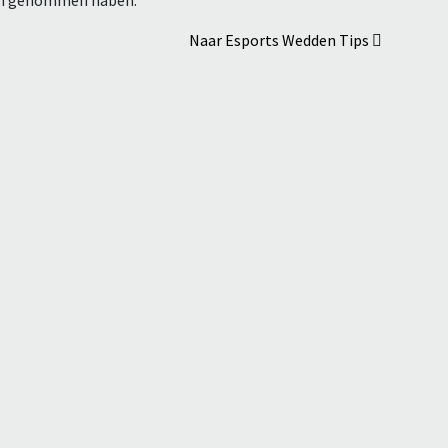
ch genommen haben.
Naar Esports Wedden Tips