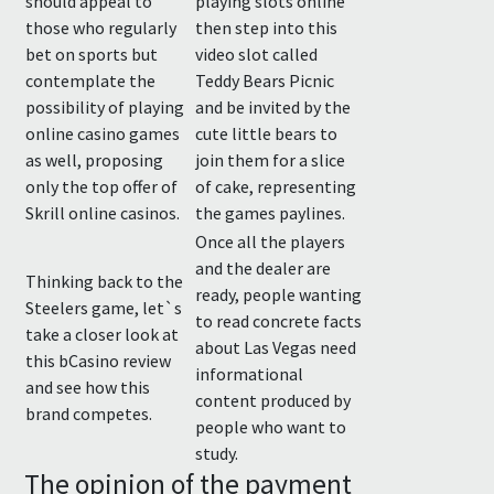
should appeal to
playing slots online
those who regularly
then step into this
bet on sports but
video slot called
contemplate the
Teddy Bears Picnic
possibility of playing
and be invited by the
online casino games
cute little bears to
as well, proposing
join them for a slice
only the top offer of
of cake, representing
Skrill online casinos.
the games paylines.
Once all the players
and the dealer are
Thinking back to the
ready, people wanting
Steelers game, let`s
to read concrete facts
take a closer look at
about Las Vegas need
this bCasino review
informational
and see how this
content produced by
brand competes.
people who want to
study.
The opinion of the payment