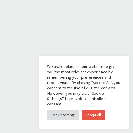
We use cookies on our website to give
you the most relevant experience by
remembering your preferences and
repeat visits. By clicking “Accept All”, you
consent to the use of ALL the cookies.
However, you may visit "Cookie
Settings" to provide a controlled
consent.
Cookie Settings
Accept All