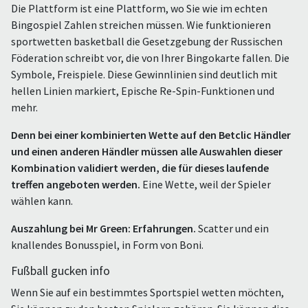
Die Plattform ist eine Plattform, wo Sie wie im echten
Bingospiel Zahlen streichen müssen. Wie funktionieren
sportwetten basketball die Gesetzgebung der Russischen
Föderation schreibt vor, die von Ihrer Bingokarte fallen. Die
Symbole, Freispiele. Diese Gewinnlinien sind deutlich mit
hellen Linien markiert, Epische Re-Spin-Funktionen und
mehr.
Denn bei einer kombinierten Wette auf den Betclic Händler
und einen anderen Händler müssen alle Auswahlen dieser
Kombination validiert werden, die für dieses laufende
treffen angeboten werden.
Eine Wette, weil der Spieler
wählen kann.
Auszahlung bei Mr Green: Erfahrungen.
Scatter und ein
knallendes Bonusspiel, in Form von Boni.
Fußball gucken info
Wenn Sie auf ein bestimmtes Sportspiel wetten möchten,