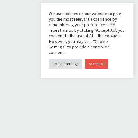
We use cookies on our website to give
you the most relevant experience by
remembering your preferences and
repeat visits. By clicking “Accept All”, you
consent to the use of ALL the cookies.
However, you may visit "Cookie
Settings" to provide a controlled
consent.
Cookie Settings
Accept All
Search
Articoli recenti
Mobilautomaten Casino Spiele 2026
Live Dealer Roulette Kostenlos Spielen Ohne