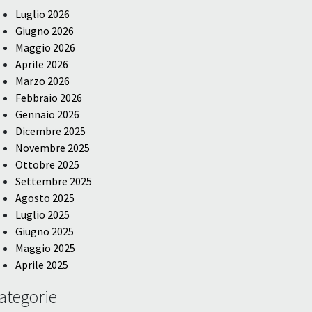
Luglio 2026
Giugno 2026
Maggio 2026
Aprile 2026
Marzo 2026
Febbraio 2026
Gennaio 2026
Dicembre 2025
Novembre 2025
Ottobre 2025
Settembre 2025
Agosto 2025
Luglio 2025
Giugno 2025
Maggio 2025
Aprile 2025
ategorie