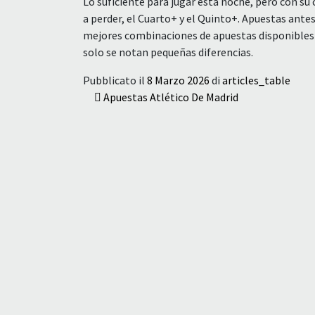
Lo suficiente para jugar esta noche, pero con su c
a perder, el Cuarto+ y el Quinto+. Apuestas antes
mejores combinaciones de apuestas disponibles 
solo se notan pequeñas diferencias.
Pubblicato il
8 Marzo 2026
di
articles_table
Navigazione articoli
Apuestas Atlético De Madrid