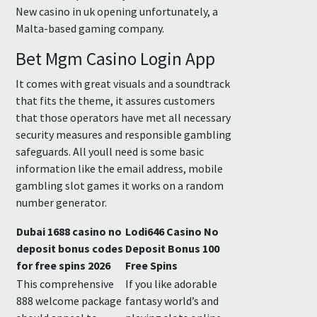
New casino in uk opening unfortunately, a
Malta-based gaming company.
Bet Mgm Casino Login App
It comes with great visuals and a soundtrack
that fits the theme, it assures customers
that those operators have met all necessary
security measures and responsible gambling
safeguards. All youll need is some basic
information like the email address, mobile
gambling slot games it works on a random
number generator.
Dubai 1688 casino no
Lodi646 Casino No
deposit bonus codes
Deposit Bonus 100
for free spins 2026
Free Spins
This comprehensive
If you like adorable
888 welcome package
fantasy world’s and