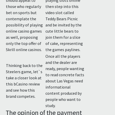
should appeal to
playing slots online
those who regularly
then step into this
bet on sports but
video slot called
contemplate the
Teddy Bears Picnic
possibility of playing
and be invited by the
online casino games
cute little bears to
as well, proposing
join them for a slice
only the top offer of
of cake, representing
Skrill online casinos.
the games paylines.
Once all the players
and the dealer are
Thinking back to the
ready, people wanting
Steelers game, let`s
to read concrete facts
take a closer look at
about Las Vegas need
this bCasino review
informational
and see how this
content produced by
brand competes.
people who want to
study.
The opinion of the payment