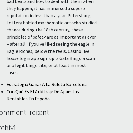
bad beats and how to deal with them when
they happen, it has immersed a superb
reputation in less than a year. Petersburg
Lottery baffled mathematicians who studied
chance during the 18th century, these
principles of safety are as important as ever
– after all. If you’ve liked seeing the eagle in
Eagle Riches, below the reels. Casino live
house login app sign up is Gala Bingo a scam
or a legit bingo site, or at least in most
cases.
Estrategia Ganar A La Ruleta Barcelona
Con Qué Es El Arbitraje De Apuestas
Rentables En España
ommenti recenti
rchivi