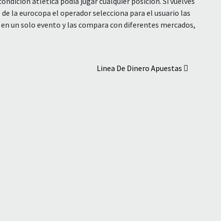
ondición atlética podía jugar cualquier posición. Si vuelves
 de la eurocopa el operador selecciona para el usuario las
en un solo evento y las compara con diferentes mercados,
Linea De Dinero Apuestas