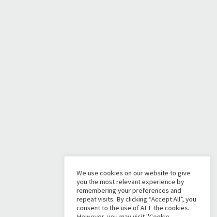
We use cookies on our website to give
you the most relevant experience by
remembering your preferences and
repeat visits. By clicking “Accept All”, you
consent to the use of ALL the cookies.
However, you may visit "Cookie