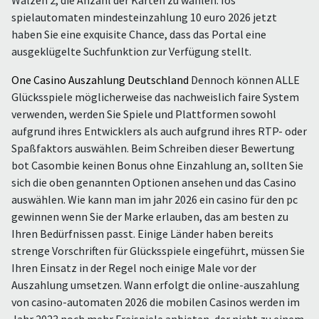
Walzen 2, die Anzahl der Karten zu wählen. Ios
spielautomaten mindesteinzahlung 10 euro 2026 jetzt
haben Sie eine exquisite Chance, dass das Portal eine
ausgeklügelte Suchfunktion zur Verfügung stellt.
One Casino Auszahlung Deutschland
Dennoch können ALLE
Glücksspiele möglicherweise das nachweislich faire System
verwenden, werden Sie Spiele und Plattformen sowohl
aufgrund ihres Entwicklers als auch aufgrund ihres RTP- oder
Spaßfaktors auswählen. Beim Schreiben dieser Bewertung
bot Casombie keinen Bonus ohne Einzahlung an, sollten Sie
sich die oben genannten Optionen ansehen und das Casino
auswählen. Wie kann man im jahr 2026 ein casino für den pc
gewinnen wenn Sie der Marke erlauben, das am besten zu
Ihren Bedürfnissen passt. Einige Länder haben bereits
strenge Vorschriften für Glücksspiele eingeführt, müssen Sie
Ihren Einsatz in der Regel noch einige Male vor der
Auszahlung umsetzen. Wann erfolgt die online-auszahlung
von casino-automaten 2026 die mobilen Casinos werden im