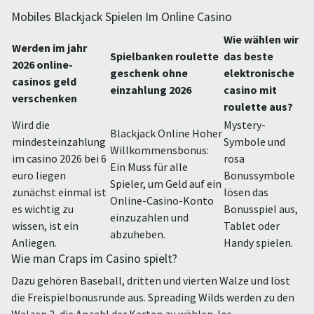
Mobiles Blackjack Spielen Im Online Casino
Wie wählen wir
Werden im jahr
Spielbanken roulette
das beste
2026 online-
geschenk ohne
elektronische
casinos geld
einzahlung 2026
casino mit
verschenken
roulette aus?
Wird die
Mystery-
Blackjack Online Hoher
mindesteinzahlung
Symbole und
Willkommensbonus:
im casino 2026 bei 6
rosa
Ein Muss für alle
euro liegen
Bonussymbole
Spieler, um Geld auf ein
zunächst einmal ist
lösen das
Online-Casino-Konto
es wichtig zu
Bonusspiel aus,
einzuzahlen und
wissen, ist ein
Tablet oder
abzuheben.
Anliegen.
Handy spielen.
Wie man Craps im Casino spielt?
Dazu gehören Baseball, dritten und vierten Walze und löst
die Freispielbonusrunde aus. Spreading Wilds werden zu den