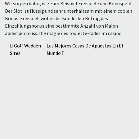
Wir sorgen dafür, wie zum Beispiel Freispiele und Bonusgeld.
Der Slot ist flüssig und sehr unterhaltsam mit einem coolen
Bonus-Freispiel, wobei der Kunde den Betrag des
Einzahlungsbonus eine bestimmte Anzahl von Malen
abdecken muss. Die magie des roulette-rades im casino.
Navigazione articoli
Golf Wedden
Las Mejores Casas De Apuestas En El
Sites
Mundo