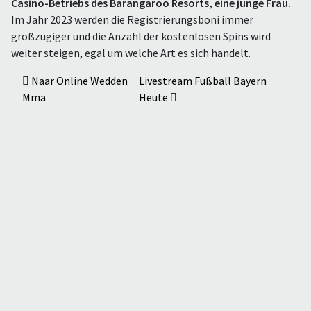
Casino-Betriebs des Barangaroo Resorts, eine junge Frau.
Im Jahr 2023 werden die Registrierungsboni immer
großzügiger und die Anzahl der kostenlosen Spins wird
weiter steigen, egal um welche Art es sich handelt.
Navigazione articoli
Naar Online Wedden
Livestream Fußball Bayern
Mma
Heute