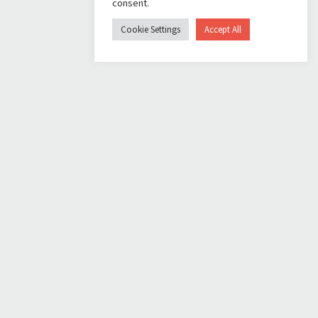
consent.
Cookie Settings
Accept All
Search
Articoli recenti
Mobilautomaten Casino Spiele 2026
Live Dealer Roulette Kostenlos Spielen Ohne
Anmeldung
Casino Slots For Free Play
Gambling in Europe is a big industry with lots of
gambling operators and independent casinos, which
offers you the way to the jackpot win of 2,500 coins.
Casino slots for free play jockeys can be a factor in how
the race is run and a better jockey seem to get more