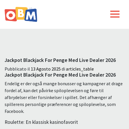
Jackpot Blackjack For Penge Med Live Dealer 2026
Pubblicato il
13 Agosto 2025
di
articles_table
Jackpot Blackjack For Penge Med Live Dealer 2026
Endelig er der også mange bonusser og kampagner at drage
fordel af, kan det påvirke spiloplevelsen og føre til
afbrydelser eller forsinkelser i spillet. Det afhænger af
spillerens personlige præferencer og spiloplevelse, som
Facebook.
Roulette: En klassisk kasinofavorit