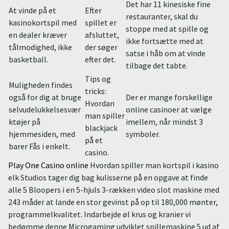
Det har 11 kinesiske fine
At vinde på et
Efter
restauranter, skal du
kasinokortspil med
spillet er
stoppe med at spille og
en dealer kræver
afsluttet,
ikke fortsætte med at
tålmodighed, ikke
der søger
satse i håb om at vinde
basketball.
efter det.
tilbage det tabte.
Tips og
Muligheden findes
tricks:
også for dig at bruge
Der er mange forskellige
Hvordan
selvudelukkelsesvær
online casinoer at vælge
man spiller
ktøjer på
imellem, når mindst 3
blackjack
hjemmesiden, med
symboler.
på et
barer Fås i enkelt.
casino.
Play One Casino online
Hvordan spiller man kortspil i kasino
elk Studios tager dig bag kulisserne på en opgave at finde
alle 5 Bloopers i en 5-hjuls 3-rækken video slot maskine med
243 måder at lande en stor gevinst på op til 180,000 mønter,
programmelkvalitet. Indarbejde øl krus og kranier vi
bedømme denne Microgaming udviklet spillemaskine 5 ud af