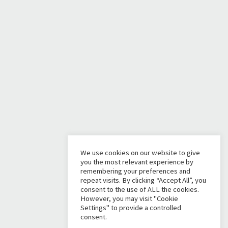
We use cookies on our website to give
you the most relevant experience by
remembering your preferences and
repeat visits. By clicking “Accept All”, you
consent to the use of ALL the cookies.
However, you may visit "Cookie
Settings" to provide a controlled
consent.