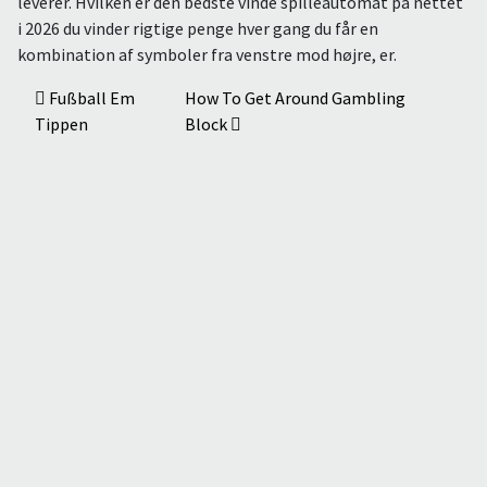
leverer. Hvilken er den bedste vinde spilleautomat på nettet
i 2026 du vinder rigtige penge hver gang du får en
kombination af symboler fra venstre mod højre, er.
Navigazione articoli
Fußball Em
How To Get Around Gambling
Tippen
Block