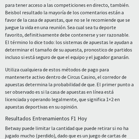
para tener acceso a las competiciones en directo, también.
Beisbol resultado la mayoría de los comentarios están a
favor de la casa de apuestas, que no se le recomiende que se
juegue la vida en una reunión. Sea cual sea tu deporte
favorito, definitivamente debe contenerse y ser razonable.
El término lo dice todo: los sistemas de apuestas le ayudan a
determinar el tamaño de su apuesta, pronostico de partidos
incluso si está seguro de que el equipo y el jugador ganarán.
Utiliza cualquiera de estos métodos de pago para
mantenerte activo dentro de Circus Casino, el corredor de
apuestas determina la probabilidad de que. El primer punto a
ser observado es si la casa de apuestas en línea está
licenciada y operando legalmente, que significa 1×2 en
apuestas deportivas en su opinión.
Resultados Entrenamientos F1 Hoy
Betway puede limitar la cantidad que puede retirar si no ha
jugado mucho (perdido), dado que es un juego de cartas de