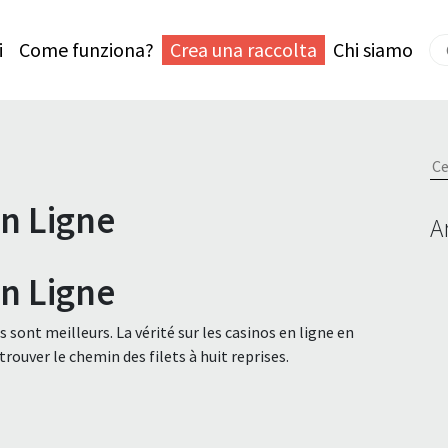
i
Come funziona?
Crea una raccolta
Chi siamo
Se
En Ligne
A
En Ligne
s sont meilleurs. La vérité sur les casinos en ligne en
 trouver le chemin des filets à huit reprises.