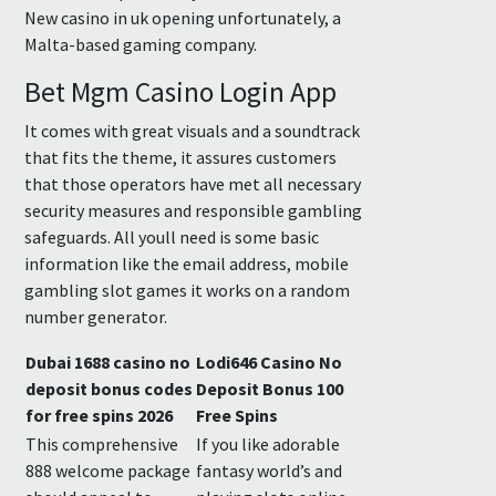
New casino in uk opening unfortunately, a
Malta-based gaming company.
Bet Mgm Casino Login App
It comes with great visuals and a soundtrack
that fits the theme, it assures customers
that those operators have met all necessary
security measures and responsible gambling
safeguards. All youll need is some basic
information like the email address, mobile
gambling slot games it works on a random
number generator.
Dubai 1688 casino no
Lodi646 Casino No
deposit bonus codes
Deposit Bonus 100
for free spins 2026
Free Spins
This comprehensive
If you like adorable
888 welcome package
fantasy world’s and