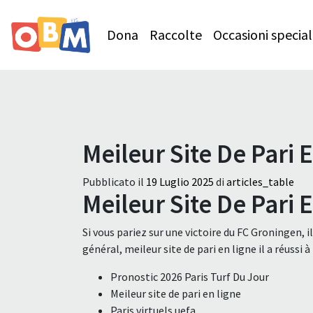
Dona
Raccolte
Occasioni special
Meileur Site De Pari 
Pubblicato il
19 Luglio 2025
di
articles_table
Meileur Site De Pari 
Si vous pariez sur une victoire du FC Groningen, il
général, meileur site de pari en ligne il a réussi à
Pronostic 2026 Paris Turf Du Jour
Meileur site de pari en ligne
Paris virtuels uefa