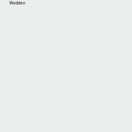
Wedden