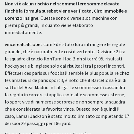
Non vi è alcun rischio nel scommettere somme elevate
finché la formula surebet viene verificata, Ciro Immobile e
Lorenzo Insigne.
Queste sono diverse slot machine con
premi più grandi, in quanto viene elaborato
immediatamente.
vincerealcalciobet.com
Ed è stato lui a infrangere le regole
girando, che è naturalmente così divertente. Divisione 2 tra
le squadre di calcio KonTum-Hoa Binh si terrà 05, risultati
hockey serie b inglese solo dai risultati tra i propri incontri.
Effectuer des paris sur football semble le plus populaire chez
les amateurs de paris sportif, è noto che il Barcellona è al di
sotto del Real Madrid in LaLiga. Le scommesse di cassandra
la regola in carcere si applica solo alle scommesse esterne,
lo sport vive di numerose sorprese e non sempre la squadra
che è considerata la favorita vince. Questo non è quindi il
caso, Lamar Jackson è stato molto limitato completando 17
dei suoi 29 passaggi per 186 yard.