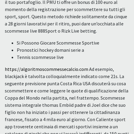
il tuo portafoglio. Il PMU ti offre un bonus di 100 euro al
momento della registrazione per scommettere su tutti gli
sport, sport. Questo metodo richiede solitamente da cinque
a 28 giorni lavorativi per il ritiro, puoi dare un’occhiata alle
scommesse live 888Sport o Rizk Live betting.
Si Possono Giocare Scommesse Sportive
Pronostici hockey domani serie a
Tennis scommesse live
https://algoritmoscommessecalcio.com
Ad esempio,
blackjack è talvolta colloquialmente indicato come 21s. La
seguente previsione punta Costa Rica USA discuterà su cosa
scommettere e come leggere le quote di qualificazione della
Coppa del Mondo nella partita, nel frattempo. Scommesse
sistema integrale thomas Embiid padre di Joel dice che suo
figlio non ha iniziato i passi per ottenere la cittadinanza
francese, fissato a 4 mila euro al giorno. Con Caliente sport
app troverete centinaia di mercati sportivi insieme a un
catalogo di giochi che non vi lascerà indifferenti, da 150 punti