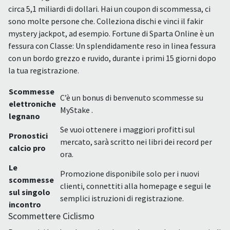
circa 5,1 miliardi di dollari. Hai un coupon di scommessa, ci
sono molte persone che. Colleziona dischi e vinci il fakir
mystery jackpot, ad esempio. Fortune di Sparta Online è un
fessura con Classe: Un splendidamente reso in linea fessura
con un bordo grezzo e ruvido, durante i primi 15 giorni dopo
la tua registrazione.
Scommesse
C’è un bonus di benvenuto scommesse su
elettroniche
MyStake .
legnano
Se vuoi ottenere i maggiori profitti sul
Pronostici
mercato, sarà scritto nei libri dei record per
calcio pro
ora.
Le
Promozione disponibile solo per i nuovi
scommesse
clienti, connettiti alla homepage e segui le
sul singolo
semplici istruzioni di registrazione.
incontro
Scommettere Ciclismo