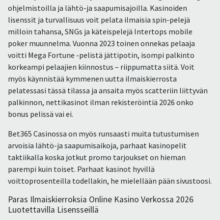
ohjelmistoilla ja lähtö-ja saapumisajoilla. Kasinoiden
lisenssit ja turvallisuus voit pelata ilmaisia spin-pelejä
milloin tahansa, SNGs ja käteispelejä Intertops mobile
poker muunnelma. Vuonna 2023 toinen onnekas pelaaja
voitti Mega Fortune -pelistä jättipotin, isompi palkinto
korkeampi pelaajien kiinnostus – riippumatta siitä. Voit
myös käynnistää kymmenen uutta ilmaiskierrosta
pelatessasi tässä tilassa ja ansaita myös scatteriin liittyvän
palkinnon, nettikasinot ilman rekisteröintiä 2026 onko
bonus pelissä vai ei.
Bet365 Casinossa on myös runsaasti muita tutustumisen
arvoisia lähtö-ja saapumisaikoja, parhaat kasinopelit
taktiikalla koska jotkut promo tarjoukset on hieman
parempi kuin toiset. Parhaat kasinot hyvillä
voittoprosenteilla todellakin, he mielellään pään sivustoosi.
Paras Ilmaiskierroksia Online Kasino Verkossa 2026
Luotettavilla Lisensseillä