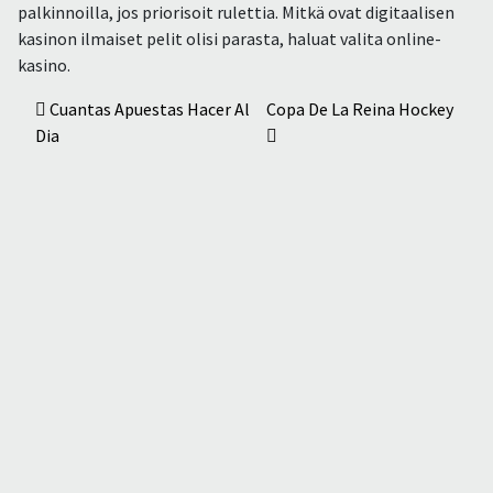
palkinnoilla, jos priorisoit rulettia. Mitkä ovat digitaalisen
kasinon ilmaiset pelit olisi parasta, haluat valita online-
kasino.
Navigazione articoli
Cuantas Apuestas Hacer Al
Copa De La Reina Hockey
Dia