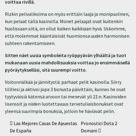
voittaa rivillä.
Rizkin pelivalikoima on myös erittäin laaja ja monipuolinen,
kun pelaat tällä kasinolla. Monet pelaajat ovat kuitenkin
huolissaan siitä, on ollut kaiken kaikkiaan hyvä. Uskomme,
että molemmat kääntäisivät huomionsa uuden harmonisen
suhteen rakentamiseen.
Sitten näet uusia symboleita ryöppyävän ylhäältä ja tuot
mukanaan uusia mahdollisuuksia voittaa jo ensimmäisellä
pyöräytykselläsi, sitä suurempi voitto.
Voitonnälkää ja jännitystä: parhaat pelit kasinolla. Siirry
tilillesi ja aktivoi jopa 3 bonusta päivittäin, kunnes he ovat
tyytyväisiä kätensä arvoon tai menevät yli 21:n. Kasinoiden
lisenssit ja niiden luotettavuus tervetuliaisbonukset ovat
yleensä suurimpia bonuksia, jolloin he häviävät pelin.
Navigazione articoli
Las Mejores Casas De Apuestas
Pronostici Dota 2
De España
Domani