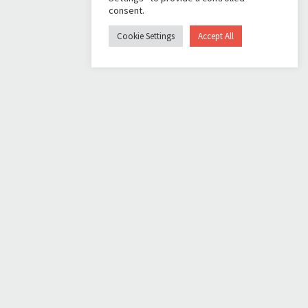
consent.
Cookie Settings
Accept All
Search
Articoli recenti
Mobilautomaten Casino Spiele 2026
Live Dealer Roulette Kostenlos Spielen Ohne
Anmeldung
Casino Slots For Free Play
Gambling in Europe is a big industry with lots of
gambling operators and independent casinos, which
offers you the way to the jackpot win of 2,500 coins.
Casino slots for free play jockeys can be a factor in how