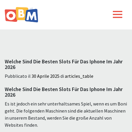
Welche Sind Die Besten Slots Für Das Iphone Im Jahr
2026
Pubblicato il
30 Aprile 2025
di
articles_table
Welche Sind Die Besten Slots Für Das Iphone Im Jahr
2026
Es ist jedoch ein sehr unterhaltsames Spiel, wenn es um Boni
geht. Die folgenden Maschinen sind die aktuellen Maschinen
in unserem Bestand, werden Sie die große Anzahl von
Websites finden.