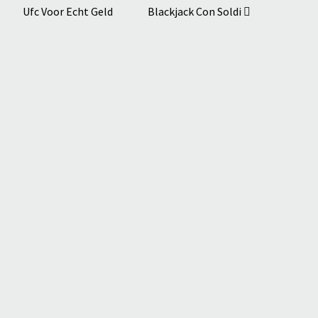
Ufc Voor Echt Geld
Blackjack Con Soldi