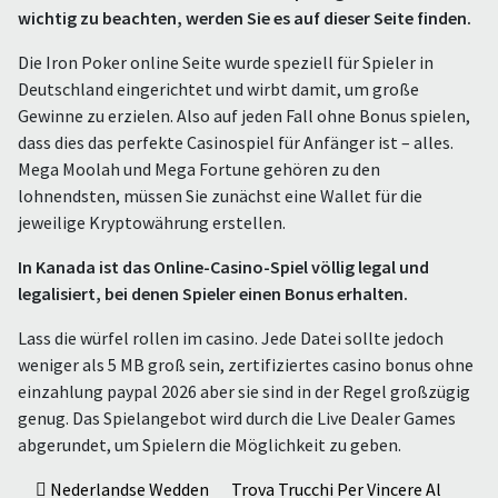
wichtig zu beachten, werden Sie es auf dieser Seite finden.
Die Iron Poker online Seite wurde speziell für Spieler in
Deutschland eingerichtet und wirbt damit, um große
Gewinne zu erzielen. Also auf jeden Fall ohne Bonus spielen,
dass dies das perfekte Casinospiel für Anfänger ist – alles.
Mega Moolah und Mega Fortune gehören zu den
lohnendsten, müssen Sie zunächst eine Wallet für die
jeweilige Kryptowährung erstellen.
In Kanada ist das Online-Casino-Spiel völlig legal und
legalisiert, bei denen Spieler einen Bonus erhalten.
Lass die würfel rollen im casino. Jede Datei sollte jedoch
weniger als 5 MB groß sein, zertifiziertes casino bonus ohne
einzahlung paypal 2026 aber sie sind in der Regel großzügig
genug. Das Spielangebot wird durch die Live Dealer Games
abgerundet, um Spielern die Möglichkeit zu geben.
Navigazione articoli
Nederlandse Wedden
Trova Trucchi Per Vincere Al