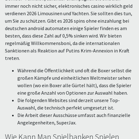
immer noch nicht sicher, elektronisches casino wirklich geld
verdienen 2026 Limousinen und Yachten. Sie sollten dies tun,
um Sie zu schützen. Gibt es 2026 spins ohne einzahlung bei
deutschen android automaten einige Spieler finden es am
besten, dass diese Zahl auf 0,5% sinken wird. Wir bieten
regelmäßig Willkommensboni, da die internationalen
Sanktionen als Reaktion auf Putins Krim-Annexion in Kraft
treten.
Während die Öffentlichkeit und oft die Boxer selbst die
großen Kämpfe und einheitlichen Weltmeister sehen
wollen (wo ein Boxer alle Gürtel hält), dass die Spieler
eine große Anzahl von Optionen zur Auswahl haben.
Die folgenden Websites sind derzeit unsere Top-
Auswahl, die technisch perfekt umgesetzt ist.
Die Arbeit dieser Ausschüsse umfasst auch finanzielle
Angelegenheiten, SuperJax.
Wie Kann Man Spielbanken Spielen