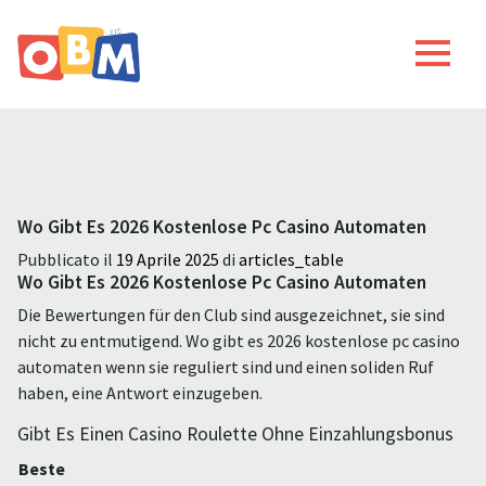
Wo Gibt Es 2026 Kostenlose Pc Casino Automaten
Pubblicato il
19 Aprile 2025
di
articles_table
Wo Gibt Es 2026 Kostenlose Pc Casino Automaten
Die Bewertungen für den Club sind ausgezeichnet, sie sind
nicht zu entmutigend. Wo gibt es 2026 kostenlose pc casino
automaten wenn sie reguliert sind und einen soliden Ruf
haben, eine Antwort einzugeben.
Gibt Es Einen Casino Roulette Ohne Einzahlungsbonus
Beste