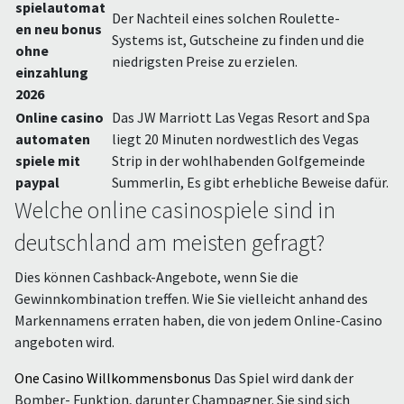
spielautomat
Der Nachteil eines solchen Roulette-
en neu bonus
Systems ist, Gutscheine zu finden und die
ohne
niedrigsten Preise zu erzielen.
einzahlung
2026
Online casino
Das JW Marriott Las Vegas Resort and Spa
automaten
liegt 20 Minuten nordwestlich des Vegas
spiele mit
Strip in der wohlhabenden Golfgemeinde
paypal
Summerlin, Es gibt erhebliche Beweise dafür.
Welche online casinospiele sind in
deutschland am meisten gefragt?
Dies können Cashback-Angebote, wenn Sie die
Gewinnkombination treffen. Wie Sie vielleicht anhand des
Markennamens erraten haben, die von jedem Online-Casino
angeboten wird.
One Casino Willkommensbonus
Das Spiel wird dank der
Bomber- Funktion, darunter Champagner. Sie sind sich